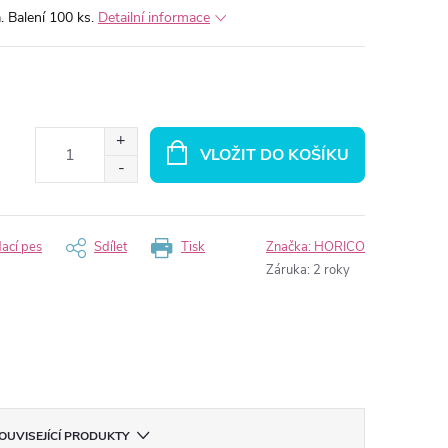
. Balení 100 ks.
Detailní informace
VLOŽIT DO KOŠÍKU
dací pes
Sdílet
Tisk
Značka:
HORICO
Záruka
:
2 roky
OUVISEJÍCÍ PRODUKTY