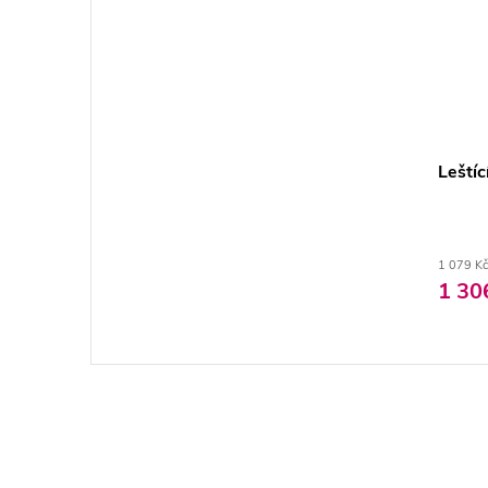
Leští
1 079 Kč
1 30