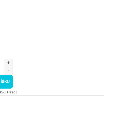
ŠÍKU
Kód:
H9905