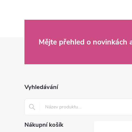
Z
Mějte přehled o novinkách
á
p
a
Vyhledávání
t
í
Nákupní košík