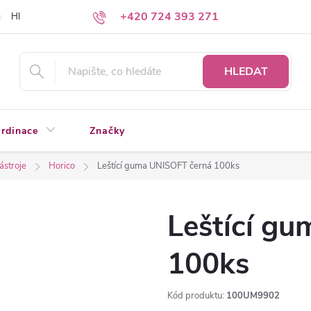
+420 724 393 271
Hledáte a nenacházíte?
Napište nám
HLEDAT
rdinace
Značky
nástroje
Horico
Leštící guma UNISOFT černá 100ks
Leštící g
100ks
Kód produktu:
100UM9902