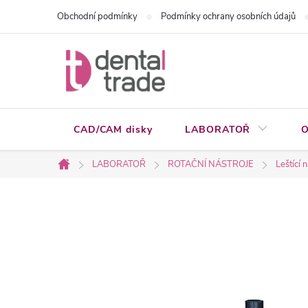
Přejít
Obchodní podmínky
Podmínky ochrany osobních údajů
na
obsah
CAD/CAM disky
LABORATOŘ
O
LABORATOŘ
ROTAČNÍ NÁSTROJE
Leštící 
Domů