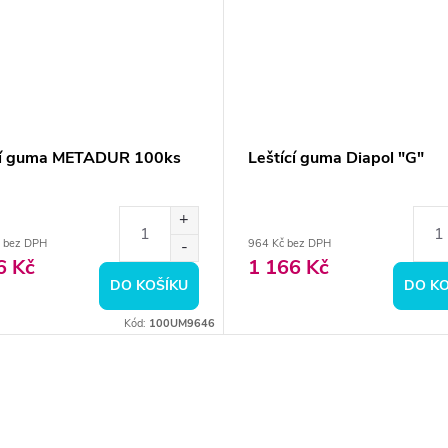
cí guma METADUR 100ks
Leštící guma Diapol "G"
 bez DPH
964 Kč bez DPH
6 Kč
1 166 Kč
DO KOŠÍKU
DO KO
Kód:
100UM9646