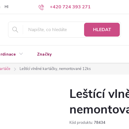
+420 724 393 271
Hledáte a nenacházíte?
Napište nám
HLEDAT
rdinace
Značky
kartáče
Leštící vlněné kartáčky, nemontované 12ks
Leštící vln
nemontov
Kód produktu:
78434