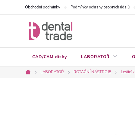
Přejít
Obchodní podmínky
Podmínky ochrany osobních údajů
na
obsah
CAD/CAM disky
LABORATOŘ
O
LABORATOŘ
ROTAČNÍ NÁSTROJE
Leštící 
Domů