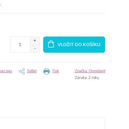
VLOŽIT DO KOŠÍKU
dací pes
Sdílet
Tisk
Značka:
Omnident
Záruka
:
2 roky