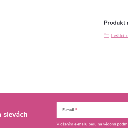
Produkt n
Leštící 
E-mail
a slevách
Vložením e-mailu beru na vědomí
podmí