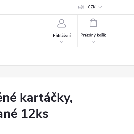
CZK
NÁKUPNÍ
KOŠÍK
Prázdný košík
Přihlášení
ěné kartáčky,
ané 12ks