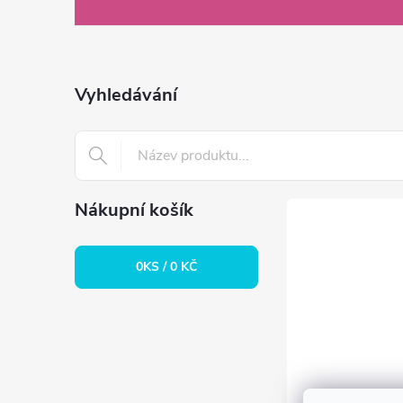
á
p
a
Vyhledávání
t
í
Nákupní košík
0
KS /
0 KČ