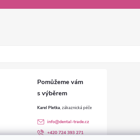
Karel Pletka
info
@
dental-trade.cz
+420 724 393 271