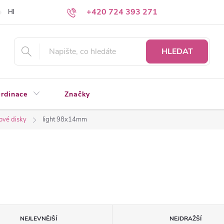
+420 724 393 271
Hledáte a nenacházíte?
Napište nám
HLEDAT
rdinace
Značky
ové disky
light 98x14mm
NEJLEVNĚJŠÍ
NEJDRAŽŠÍ