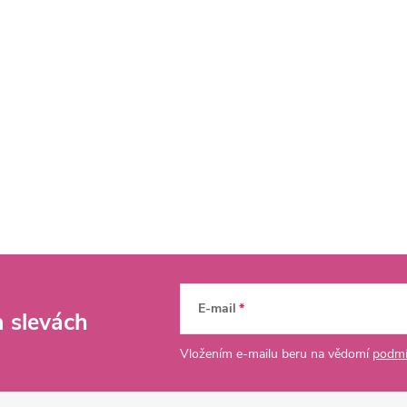
E-mail
a slevách
Vložením e-mailu beru na vědomí
podmí