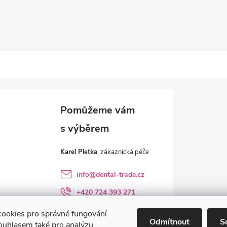
Karel Pletka
info
@
dental-trade.cz
+420 724 393 271
Sledujte nás na FB
ookies pro správné fungování
Odmítnout
S
ouhlasem také pro analýzu