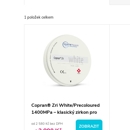
a
1
položek celkem
z
V
e
ý
n
p
í
i
p
s
r
p
Copran® Zri White/Precoloured
o
1400MPa – klasický zirkon pro
r
konstrukce
d
od 2 580 Kč bez DPH
ZOBRAZIT