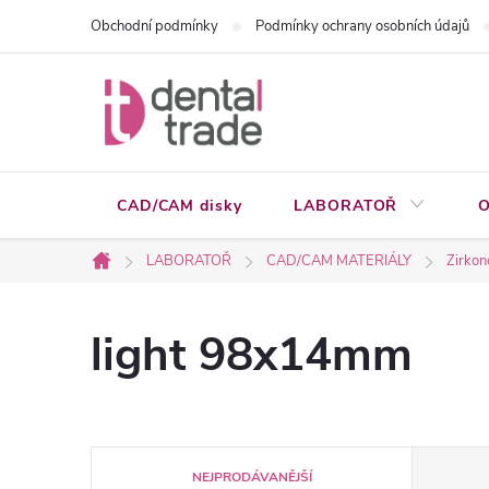
Přejít
Obchodní podmínky
Podmínky ochrany osobních údajů
na
obsah
CAD/CAM disky
LABORATOŘ
O
LABORATOŘ
CAD/CAM MATERIÁLY
Zirkon
Domů
light 98x14mm
Ř
NEJPRODÁVANĚJŠÍ