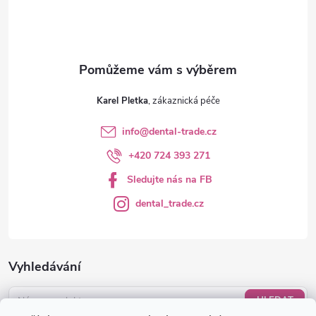
í
Karel Pletka
info
@
dental-trade.cz
+420 724 393 271
Sledujte nás na FB
dental_trade.cz
Vyhledávání
HLEDAT