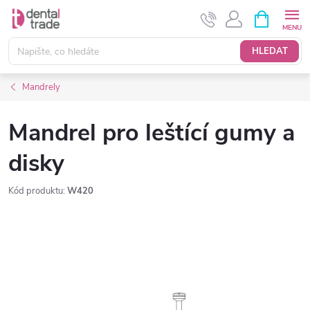
Přejít
NÁKUPNÍ
KOŠÍK
na
obsah
HLEDAT
Mandrely
Mandrel pro leštící gumy a
disky
Kód produktu:
W420