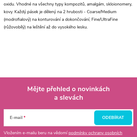
oxidu. Vhodné na všechny typy kompozitů, amalgám, skloionomery,
kovy. Každý pásek je dělený na 2 hrubosti - Coarse/Medium
(modrofialový) na konturování a dokončování, Fine/UltraFine
(růžovobílý) na leštění až do vysokého lesku.
Mějte přehled o novinkách
a slevách
Z
á
E-mail
ODEBÍRAT
p
Vložením e-mailu beru na vědomí
podmínky ochrany osobních