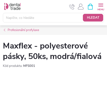
Přejít
NÁKUPNÍ
KOŠÍK
na
obsah
HLEDAT
Profesionální profylaxe
Maxflex - polyesterové
pásky, 50ks, modrá/fialová
Kód produktu:
MFS001