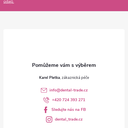
údajů.
a
t
í
Karel Pletka
info
@
dental-trade.cz
+420 724 393 271
Sledujte nás na FB
dental_trade.cz