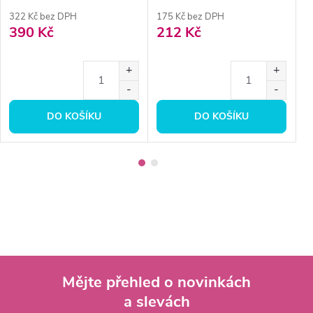
322 Kč bez DPH
175 Kč bez DPH
2
390 Kč
212 Kč
2
DO KOŠÍKU
DO KOŠÍKU
Mějte přehled o novinkách
a slevách