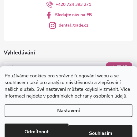
+420 724 393 271
Sledujte nás na FB
dental_trade.cz
Vyhledávání
HLEDAT
Používáme cookies pro správné fungování webu a se
Nákupní košík
souhlasem také pro analýzu návštěvnosti a zlepšování
našich služeb. Své nastavení můžete kdykoliv změnit. Více
informací najdete v
podmínkách ochrany osobních údajů
.
0
KS /
0 KČ
Nastavení
Copyright 2026
dental-trade.cz
. Všechna práva vyhrazena.
Upravit
nastavení cookies
Odmítnout
Souhlasím