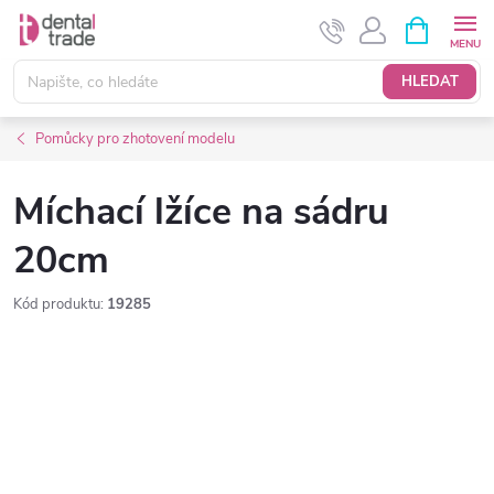
Přejít
NÁKUPNÍ
KOŠÍK
na
obsah
HLEDAT
Pomůcky pro zhotovení modelu
Míchací lžíce na sádru
20cm
Kód produktu:
19285