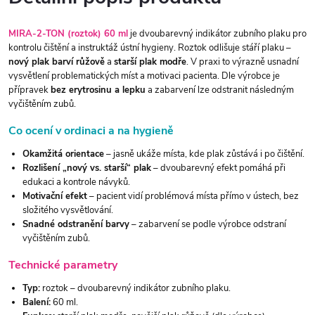
MIRA-2-TON (roztok) 60 ml
je dvoubarevný indikátor zubního plaku pro
kontrolu čištění a instruktáž ústní hygieny. Roztok odlišuje stáří plaku –
nový plak barví růžově
a
starší plak modře
. V praxi to výrazně usnadní
vysvětlení problematických míst a motivaci pacienta. Dle výrobce je
přípravek
bez erytrosinu a lepku
a zabarvení lze odstranit následným
vyčištěním zubů.
Co ocení v ordinaci a na hygieně
Okamžitá orientace
– jasně ukáže místa, kde plak zůstává i po čištění.
Rozlišení „nový vs. starší“ plak
– dvoubarevný efekt pomáhá při
edukaci a kontrole návyků.
Motivační efekt
– pacient vidí problémová místa přímo v ústech, bez
složitého vysvětlování.
Snadné odstranění barvy
– zabarvení se podle výrobce odstraní
vyčištěním zubů.
Technické parametry
Typ:
roztok – dvoubarevný indikátor zubního plaku.
Balení:
60 ml.