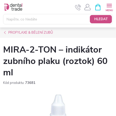
Přejít
NÁKUPNÍ
KOŠÍK
na
obsah
HLEDAT
PROFYLAXE & BĚLENÍ ZUBŮ
MIRA-2-TON – indikátor
zubního plaku (roztok) 60
ml
Kód produktu:
73681