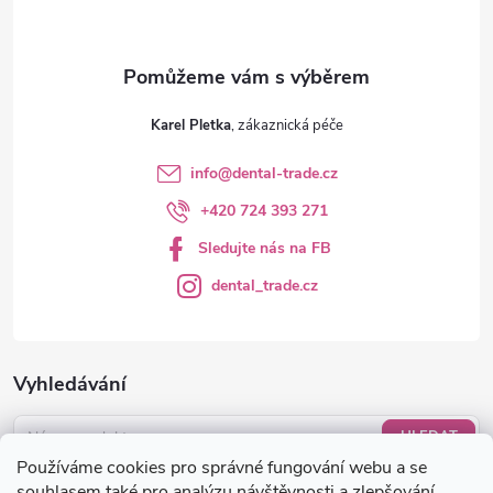
Karel Pletka
info
@
dental-trade.cz
+420 724 393 271
Sledujte nás na FB
dental_trade.cz
Vyhledávání
HLEDAT
Používáme cookies pro správné fungování webu a se
Nákupní košík
souhlasem také pro analýzu návštěvnosti a zlepšování