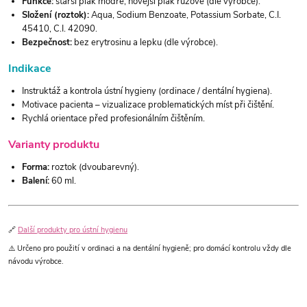
Funkce:
starší plak modře, novější plak růžově (dle výrobce).
Složení (roztok):
Aqua, Sodium Benzoate, Potassium Sorbate, C.I.
45410, C.I. 42090.
Bezpečnost:
bez erytrosinu a lepku (dle výrobce).
Indikace
Instruktáž a kontrola ústní hygieny (ordinace / dentální hygiena).
Motivace pacienta – vizualizace problematických míst při čištění.
Rychlá orientace před profesionálním čištěním.
Varianty produktu
Forma:
roztok (dvoubarevný).
Balení:
60 ml.
🔗
Další produkty pro ústní hygienu
⚠️ Určeno pro použití v ordinaci a na dentální hygieně; pro domácí kontrolu vždy dle
návodu výrobce.