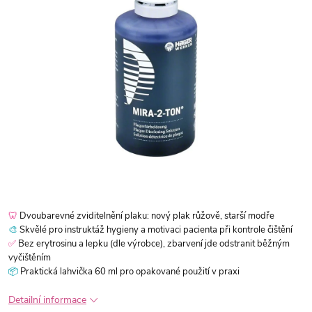
🦷
Dvoubarevné zviditelnění plaku: nový plak růžově, starší modře
🎨
Skvělé pro instruktáž hygieny a motivaci pacienta při kontrole čištění
✅
Bez erytrosinu a lepku (dle výrobce), zbarvení jde odstranit běžným
vyčištěním
📦
Praktická lahvička 60 ml pro opakované použití v praxi
Detailní informace