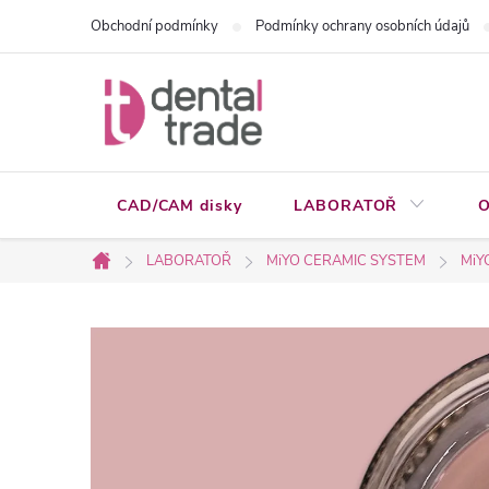
Přejít
Obchodní podmínky
Podmínky ochrany osobních údajů
na
obsah
CAD/CAM disky
LABORATOŘ
O
LABORATOŘ
MiYO CERAMIC SYSTEM
MiY
Domů