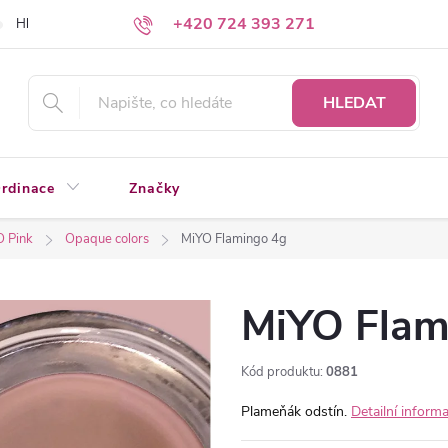
+420 724 393 271
Hledáte a nenacházíte?
Napište nám
HLEDAT
rdinace
Značky
O Pink
Opaque colors
MiYO Flamingo 4g
MiYO Flam
Kód produktu:
0881
Plameňák odstín.
Detailní inform