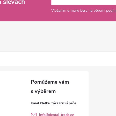
a slevách
Vložením e-mailu beru na vědomí
podmí
Karel Pletka
info
@
dental-trade.cz