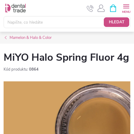
Přejít
NÁKUPNÍ
KOŠÍK
na
obsah
HLEDAT
Mamelon & Halo & Color
MiYO Halo Spring Fluor 4g
Kód produktu:
0864