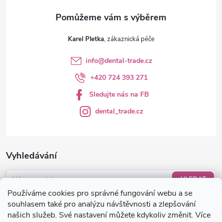
Karel Pletka
info
@
dental-trade.cz
+420 724 393 271
Sledujte nás na FB
dental_trade.cz
Vyhledávání
HLEDAT
Používáme cookies pro správné fungování webu a se
Nákupní košík
souhlasem také pro analýzu návštěvnosti a zlepšování
našich služeb. Své nastavení můžete kdykoliv změnit. Více