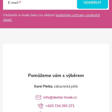
á
E-mail
ODEBÍRAT
p
Vložením e-mailu beru na vědomí
podmínky ochrany osobních
údajů.
a
t
í
Karel Pletka
info
@
dental-trade.cz
+420 724 393 271