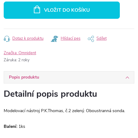
cena:
VLOŽIT DO KOŠÍKU
Dotaz k produktu
Hlídací pes
Sdílet
Značka:
Omnident
Záruka
:
2 roky
Popis produktu
Detailní popis produktu
Modelovací nástroj P.K.Thomas, č.2 zelený. Oboustranná sonda.
Balení:
1ks