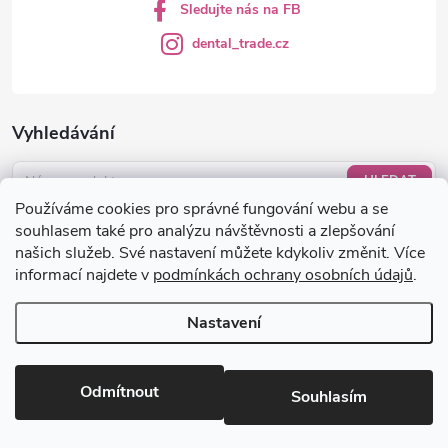
Sledujte nás na FB
dental_trade.cz
Vyhledávání
HLEDAT
Používáme cookies pro správné fungování webu a se
Nákupní košík
souhlasem také pro analýzu návštěvnosti a zlepšování
našich služeb. Své nastavení můžete kdykoliv změnit. Více
informací najdete v
podmínkách ochrany osobních údajů
.
0
KS /
0 KČ
Nastavení
Copyright 2026
dental-trade.cz
. Všechna práva vyhrazena.
Upravit
nastavení cookies
Odmítnout
Souhlasím
Vytvořil Shoptet