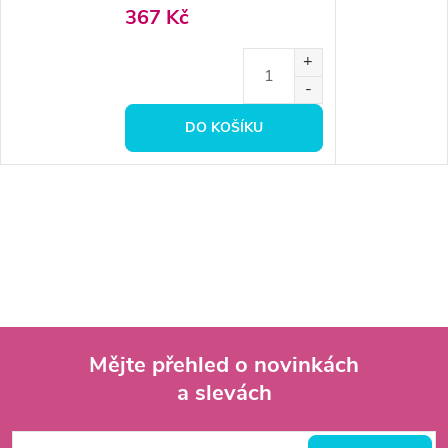
367 Kč
DO KOŠÍKU
Mějte přehled o novinkách
a slevách
Z