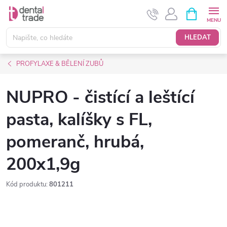
Přejít
NÁKUPNÍ
KOŠÍK
na
obsah
HLEDAT
PROFYLAXE & BĚLENÍ ZUBŮ
NUPRO - čistící a leštící
pasta, kalíšky s FL,
pomeranč, hrubá,
200x1,9g
Kód produktu:
801211