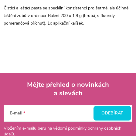
Čistící a leštící pasta se speciální konzistencí pro šetrné, ale účinné
čištění zubů v ordinaci. Balení 200 x 1,9 g (hrubá, s fluoridy,
pomerančová příchuť), 1x aplikační kalíšek.
Mějte přehled o novinkách
a slevách
Z
á
E-mail
ODEBÍRAT
p
Vložením e-mailu beru na vědomí
podmínky ochrany osobních
údajů.