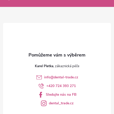
a
t
í
Karel Pletka
info
@
dental-trade.cz
+420 724 393 271
Sledujte nás na FB
dental_trade.cz