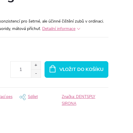
í konzistencí pro šetrné, ale účinné čištění zubů v ordinaci.
luoridy, mátová příchuť.
Detailní informace
VLOŽIT DO KOŠÍKU
dací pes
Sdílet
Značka:
DENTSPLY
SIRONA