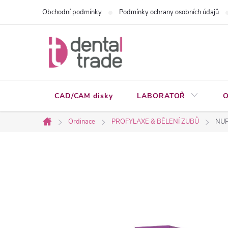
Přejít
Obchodní podmínky
Podmínky ochrany osobních údajů
na
obsah
CAD/CAM disky
LABORATOŘ
O
Ordinace
PROFYLAXE & BĚLENÍ ZUBŮ
NUPR
Domů