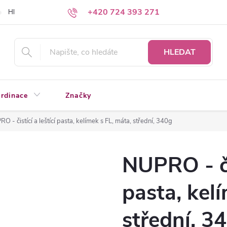
+420 724 393 271
Hledáte a nenacházíte?
Napište nám
HLEDAT
rdinace
Značky
O - čistící a leštící pasta, kelímek s FL, máta, střední, 340g
NUPRO - čis
pasta, kel
střední, 3