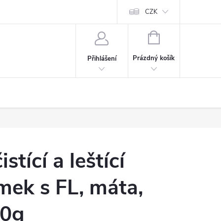
CZK
NÁKUPNÍ
KOŠÍK
Prázdný košík
Přihlášení
tící a leštící
ímek s FL, máta,
40g