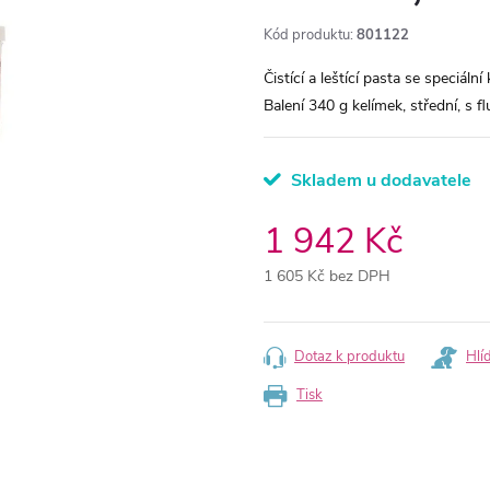
Kód produktu:
801122
Čistící a leštící pasta se speciáln
Balení 340 g kelímek, střední, s f
Skladem u dodavatele
1 942 Kč
1 605 Kč bez DPH
Měrná
cena:
Dotaz k produktu
Hlí
Tisk