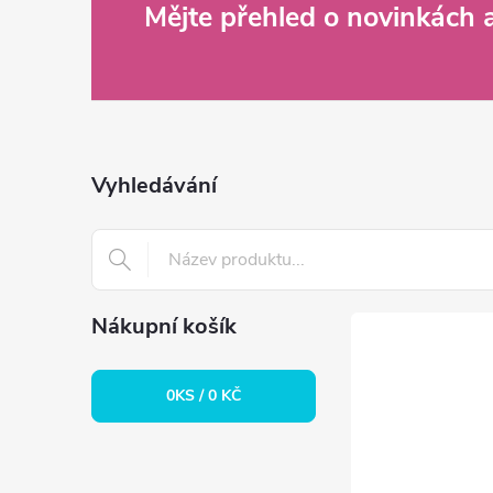
Z
Mějte přehled o novinkách
á
p
a
Vyhledávání
t
í
Nákupní košík
0
KS /
0 KČ