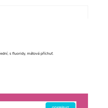
řední, s fluoridy, mátová příchuť.
ODEBÍRAT