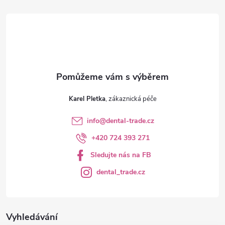
t
í
Karel Pletka
info
@
dental-trade.cz
+420 724 393 271
Sledujte nás na FB
dental_trade.cz
Vyhledávání