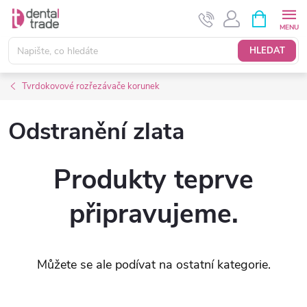
Přejít
NÁKUPNÍ
KOŠÍK
na
obsah
HLEDAT
Tvrdokovové rozřezávače korunek
Odstranění zlata
Produkty teprve
připravujeme.
Můžete se ale podívat na ostatní kategorie.