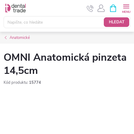
Přejít
NÁKUPNÍ
KOŠÍK
na
obsah
HLEDAT
Anatomické
OMNI Anatomická pinzeta
14,5cm
Kód produktu:
15774