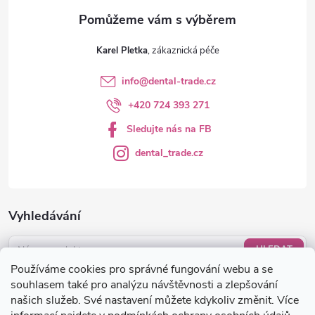
Karel Pletka
info
@
dental-trade.cz
+420 724 393 271
Sledujte nás na FB
dental_trade.cz
Vyhledávání
HLEDAT
Používáme cookies pro správné fungování webu a se
Nákupní košík
souhlasem také pro analýzu návštěvnosti a zlepšování
našich služeb. Své nastavení můžete kdykoliv změnit. Více