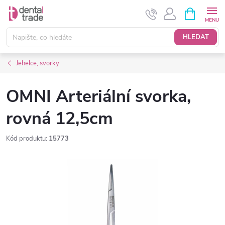
Přejít
NÁKUPNÍ
KOŠÍK
na
obsah
HLEDAT
Jehelce, svorky
OMNI Arteriální svorka,
rovná 12,5cm
Kód produktu:
15773