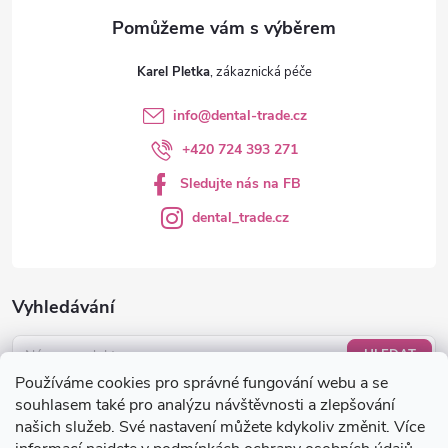
Karel Pletka
info
@
dental-trade.cz
+420 724 393 271
Sledujte nás na FB
dental_trade.cz
Vyhledávání
HLEDAT
Používáme cookies pro správné fungování webu a se
Nákupní košík
souhlasem také pro analýzu návštěvnosti a zlepšování
našich služeb. Své nastavení můžete kdykoliv změnit. Více