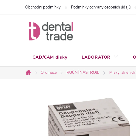
Přejít
Obchodní podmínky
Podmínky ochrany osobních údajů
na
obsah
CAD/CAM disky
LABORATOŘ
O
Ordinace
RUČNÍ NÁSTROJE
Misky, skleničk
Domů