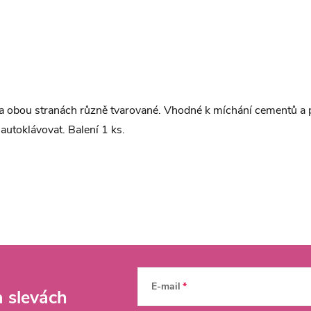
na obou stranách různě tvarované. Vhodné k míchání cementů a 
utoklávovat. Balení 1 ks.
E-mail
a slevách