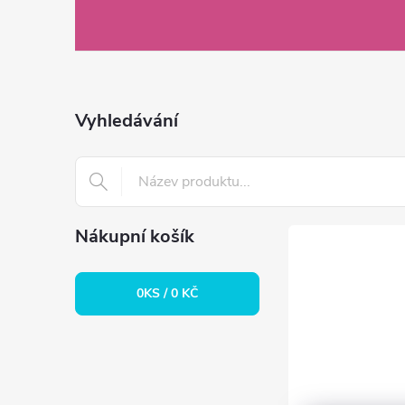
á
p
a
Vyhledávání
t
í
Nákupní košík
0
KS /
0 KČ