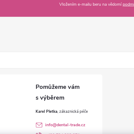
Vložením e-mailu beru na vědomí
podmí
Karel Pletka
info
@
dental-trade.cz