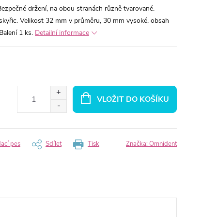
Bezpečné držení, na obou stranách různě tvarované.
skyřic. Velikost 32 mm v průměru, 30 mm vysoké, obsah
Balení 1 ks.
Detailní informace
VLOŽIT DO KOŠÍKU
dací pes
Sdílet
Tisk
Značka:
Omnident