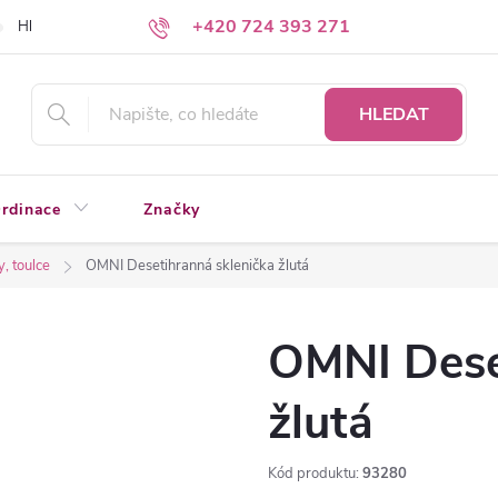
+420 724 393 271
Hledáte a nenacházíte?
Napište nám
HLEDAT
rdinace
Značky
y, toulce
OMNI Desetihranná sklenička žlutá
OMNI Dese
žlutá
Kód produktu:
93280