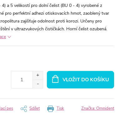
- 4) a 5 velikostí pro dolní čelist (BU 0 - 4) vyrobené z
ané pro perfektní adhezi otiskovacích hmot, zaoblený tvar
ropolitura zajišťuje odolnost proti korozi. Určeny pro
ištění v ultrazvukových čističkách. Horní čelist ozubená.
mace
VLOŽIT DO KOŠÍKU
dací pes
Sdílet
Tisk
Značka:
Omnident