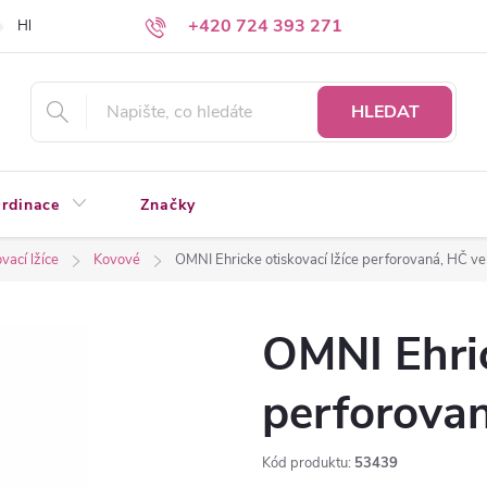
+420 724 393 271
Hledáte a nenacházíte?
Napište nám
HLEDAT
rdinace
Značky
vací lžíce
Kovové
OMNI Ehricke otiskovací lžíce perforovaná, HČ ve
OMNI Ehric
perforovan
Kód produktu:
53439