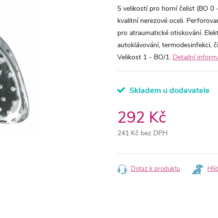
5 velikostí pro horní čelist (BO 0 
kvalitní nerezové oceli. Perforov
pro atraumatické otiskování. Elekt
autoklávování, termodesinfekci, č
Velikost 1 - BO/1.
Detailní infor
Skladem u dodavatele
292 Kč
241 Kč bez DPH
Měrná
cena:
Dotaz k produktu
Hlí