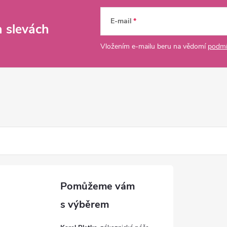
E-mail
a slevách
Vložením e-mailu beru na vědomí
podmí