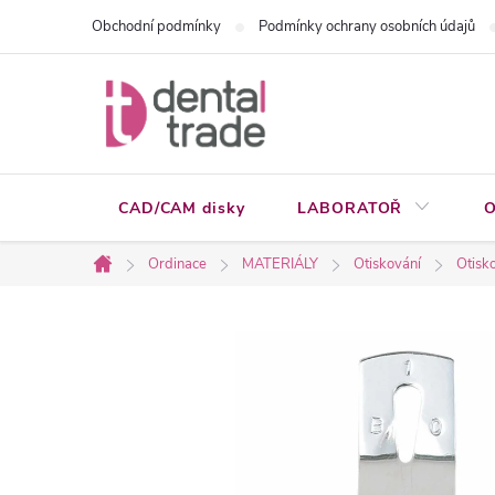
Přejít
Obchodní podmínky
Podmínky ochrany osobních údajů
na
obsah
CAD/CAM disky
LABORATOŘ
O
Ordinace
MATERIÁLY
Otiskování
Otisko
Domů