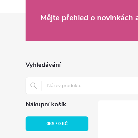
Z
Mějte přehled o novinkách
á
p
a
Vyhledávání
t
í
Nákupní košík
0
KS /
0 KČ