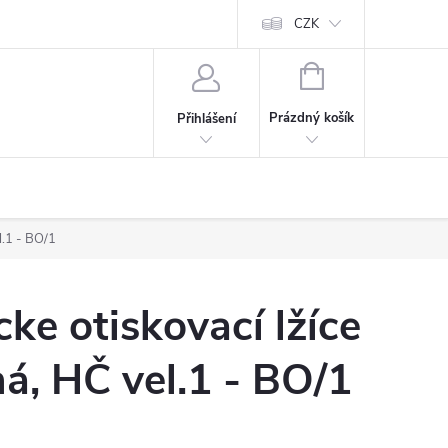
CZK
NÁKUPNÍ
KOŠÍK
Prázdný košík
Přihlášení
l.1 - BO/1
ke otiskovací lžíce
á, HČ vel.1 - BO/1