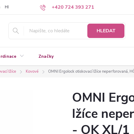
+420 724 393 271
Hledáte a nenacházíte?
Napište nám
HLEDAT
rdinace
Značky
vací lžíce
Kovové
OMNI Ergolock otiskovací lžíce neperforovaná, H
OMNI Ergo
lžíce nepe
- OK XL/1