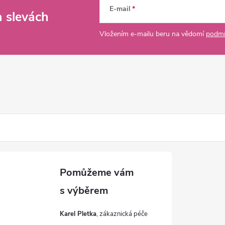
E-mail
a slevách
Vložením e-mailu beru na vědomí
podmí
Karel Pletka