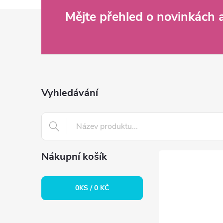
Z
Mějte přehled o novinkách
á
p
a
Vyhledávání
t
í
Nákupní košík
0
KS /
0 KČ