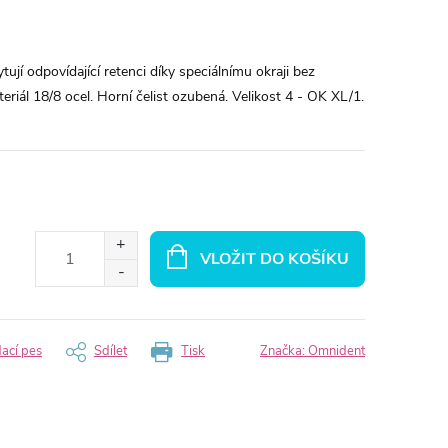
jí odpovídající retenci díky speciálnímu okraji bez
riál 18/8 ocel. Horní čelist ozubená. Velikost 4 - OK XL/1.
VLOŽIT DO KOŠÍKU
dací pes
Sdílet
Tisk
Značka:
Omnident