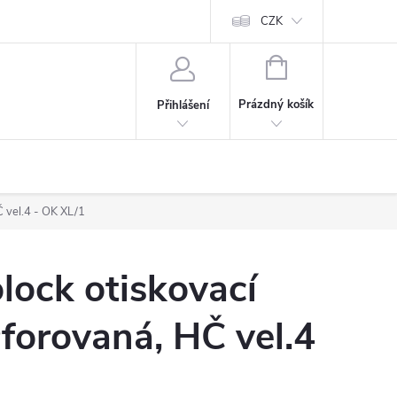
CZK
NÁKUPNÍ
KOŠÍK
Prázdný košík
Přihlášení
Č vel.4 - OK XL/1
lock otiskovací
rforovaná, HČ vel.4