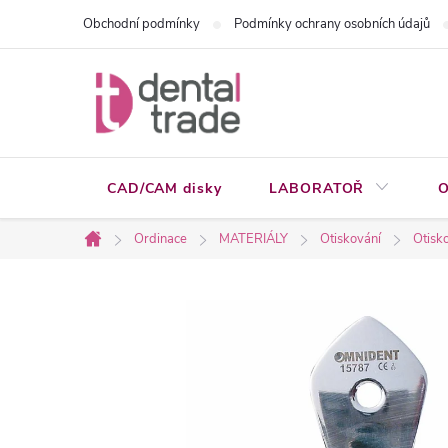
Přejít
Obchodní podmínky
Podmínky ochrany osobních údajů
na
obsah
CAD/CAM disky
LABORATOŘ
O
Ordinace
MATERIÁLY
Otiskování
Otisko
Domů