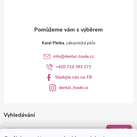
í
Karel Pletka
info
@
dental-trade.cz
+420 724 393 271
Sledujte nás na FB
dental_trade.cz
Vyhledávání
HLEDAT