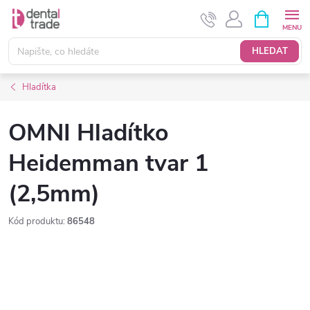
Přejít
NÁKUPNÍ
KOŠÍK
na
obsah
HLEDAT
Hladítka
OMNI Hladítko
Heidemman tvar 1
(2,5mm)
Kód produktu:
86548