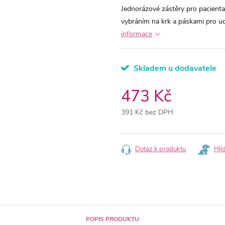
Jednorázové zástěry pro pacienta,
vybráním na krk a páskami pro u
informace
Skladem u dodavatele
473 Kč
391 Kč bez DPH
Měrná
cena:
Dotaz k produktu
Hlí
POPIS PRODUKTU