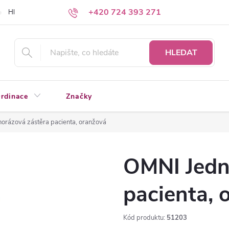
+420 724 393 271
Hledáte a nenacházíte?
Napište nám
HLEDAT
rdinace
Značky
orázová zástěra pacienta, oranžová
OMNI Jedn
pacienta, 
Kód produktu:
51203