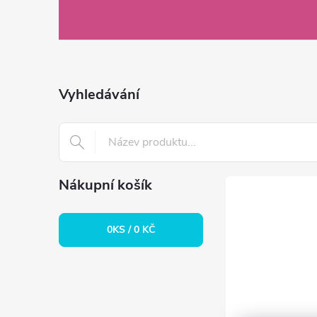
á
p
a
Vyhledávání
t
í
Nákupní košík
0
KS /
0 KČ