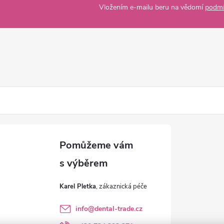
Vložením e-mailu beru na vědomí
podmí
Karel Pletka
info
@
dental-trade.cz