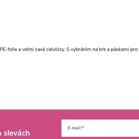
PE-folie a velmi savé celulózy. S vybráním na krk a páskami pr
E-mail
a slevách