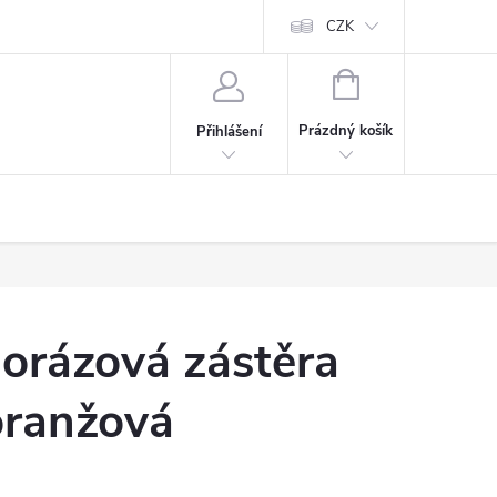
CZK
NÁKUPNÍ
KOŠÍK
Prázdný košík
Přihlášení
orázová zástěra
oranžová