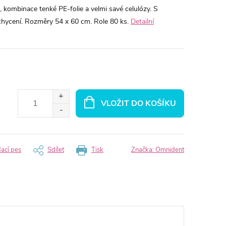
 kombinace tenké PE-folie a velmi savé celulózy. S
chycení. Rozměry 54 x 60 cm. Role 80 ks.
Detailní
VLOŽIT DO KOŠÍKU
dací pes
Sdílet
Tisk
Značka:
Omnident