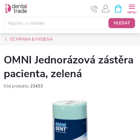
Přejít
NÁKUPNÍ
KOŠÍK
na
obsah
HLEDAT
OCHRANA & HYGIENA
OMNI Jednorázová zástěra
pacienta, zelená
Kód produktu:
23433