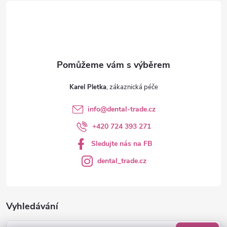
í
Karel Pletka
info
@
dental-trade.cz
+420 724 393 271
Sledujte nás na FB
dental_trade.cz
Vyhledávání