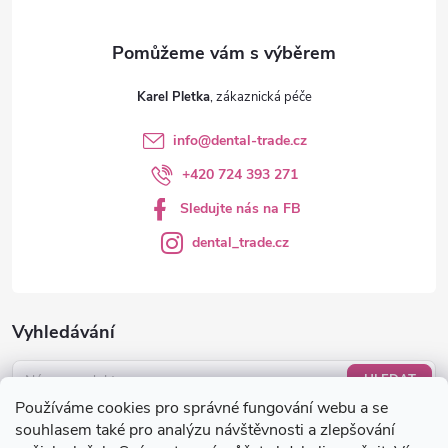
Karel Pletka
info
@
dental-trade.cz
+420 724 393 271
Sledujte nás na FB
dental_trade.cz
Vyhledávání
HLEDAT
Používáme cookies pro správné fungování webu a se
Nákupní košík
souhlasem také pro analýzu návštěvnosti a zlepšování