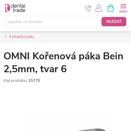
Přejít
NÁKUPNÍ
KOŠÍK
na
obsah
HLEDAT
Extrakční páky
OMNI Kořenová páka Bein
2,5mm, tvar 6
Kód produktu:
15770