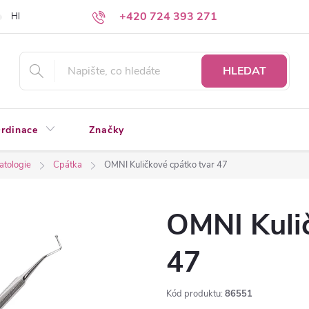
+420 724 393 271
Hledáte a nenacházíte?
Napište nám
HLEDAT
rdinace
Značky
atologie
Cpátka
OMNI Kuličkové cpátko tvar 47
OMNI Kuli
47
Kód produktu:
86551