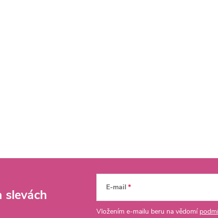
E-mail
a slevách
Vložením e-mailu beru na vědomí
podmí