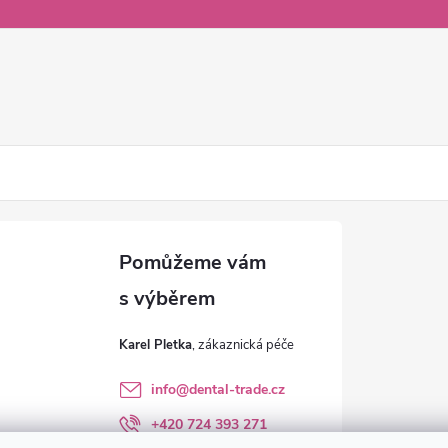
Karel Pletka
info
@
dental-trade.cz
+420 724 393 271