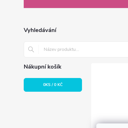
á
p
a
Vyhledávání
t
í
Nákupní košík
0
KS /
0 KČ