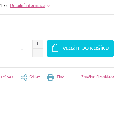
1 ks.
Detailní informace
VLOŽIT DO KOŠÍKU
dací pes
Sdílet
Tisk
Značka:
Omnident