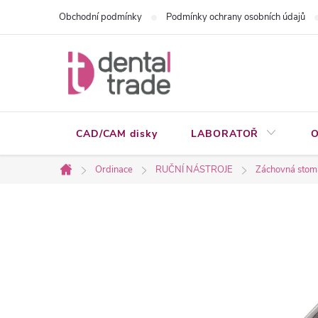
Přejít
Obchodní podmínky
Podmínky ochrany osobních údajů
na
obsah
CAD/CAM disky
LABORATOŘ
O
Ordinace
RUČNÍ NÁSTROJE
Záchovná stom
Domů