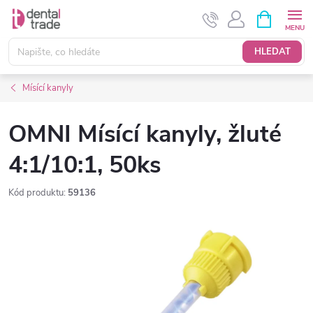
Přejít
NÁKUPNÍ
KOŠÍK
na
obsah
HLEDAT
Mísící kanyly
OMNI Mísící kanyly, žluté
4:1/10:1, 50ks
Kód produktu:
59136