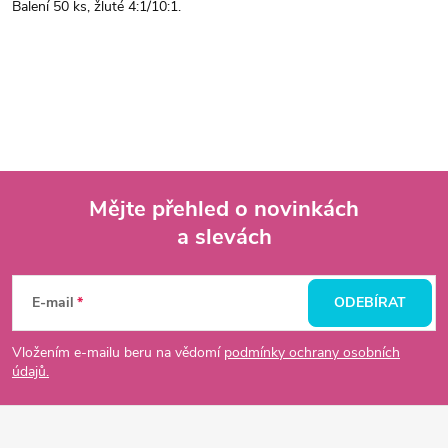
Balení 50 ks, žluté 4:1/10:1.
Mějte přehled o novinkách
a slevách
Z
á
E-mail
ODEBÍRAT
p
Vložením e-mailu beru na vědomí
podmínky ochrany osobních
údajů.
a