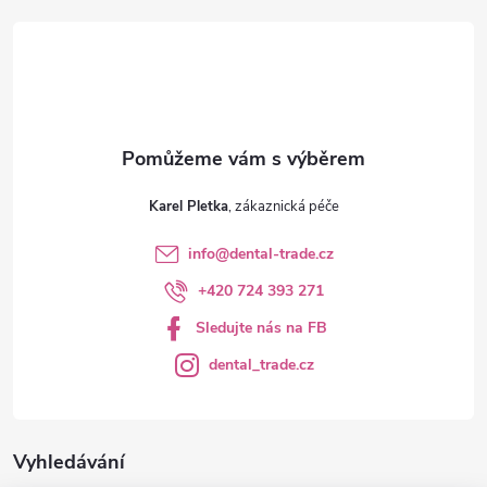
t
í
Karel Pletka
info
@
dental-trade.cz
+420 724 393 271
Sledujte nás na FB
dental_trade.cz
Vyhledávání