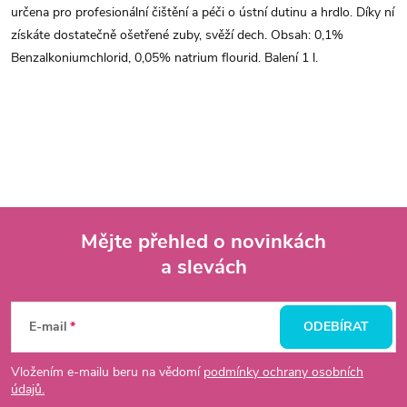
určena pro profesionální čištění a péči o ústní dutinu a hrdlo. Díky ní
získáte dostatečně ošetřené zuby, svěží dech. Obsah: 0,1%
Benzalkoniumchlorid, 0,05% natrium flourid. Balení 1 l.
Mějte přehled o novinkách
a slevách
Z
á
E-mail
ODEBÍRAT
p
Vložením e-mailu beru na vědomí
podmínky ochrany osobních
údajů.