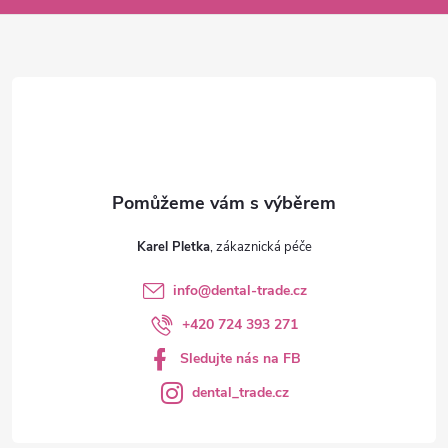
a
t
í
Karel Pletka
info
@
dental-trade.cz
+420 724 393 271
Sledujte nás na FB
dental_trade.cz