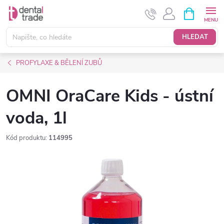
Přejít
NÁKUPNÍ
KOŠÍK
na
obsah
HLEDAT
PROFYLAXE & BĚLENÍ ZUBŮ
OMNI OraCare Kids - ústní
voda, 1l
Kód produktu:
114995