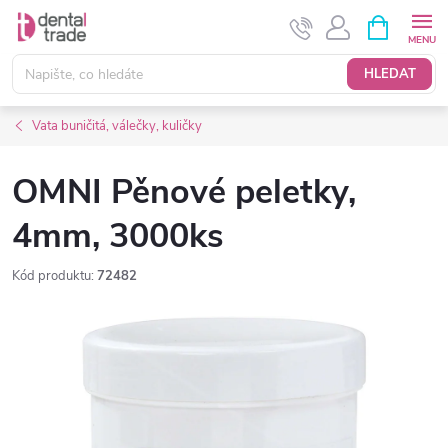
Přejít
NÁKUPNÍ
KOŠÍK
na
obsah
HLEDAT
Vata buničitá, válečky, kuličky
OMNI Pěnové peletky,
4mm, 3000ks
Kód produktu:
72482