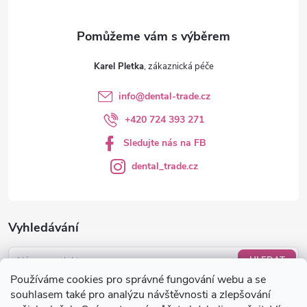
Karel Pletka
info
@
dental-trade.cz
+420 724 393 271
Sledujte nás na FB
dental_trade.cz
Vyhledávání
HLEDAT
Používáme cookies pro správné fungování webu a se
Nákupní košík
souhlasem také pro analýzu návštěvnosti a zlepšování