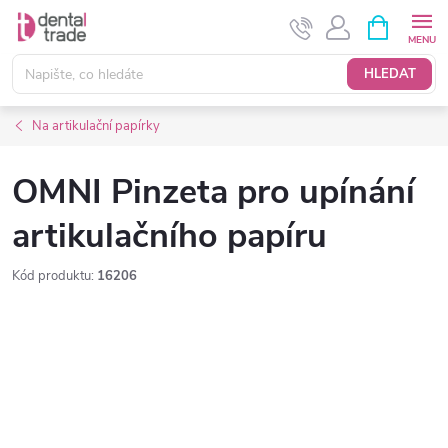
Přejít
NÁKUPNÍ
KOŠÍK
na
obsah
HLEDAT
Na artikulační papírky
OMNI Pinzeta pro upínání
artikulačního papíru
Kód produktu:
16206