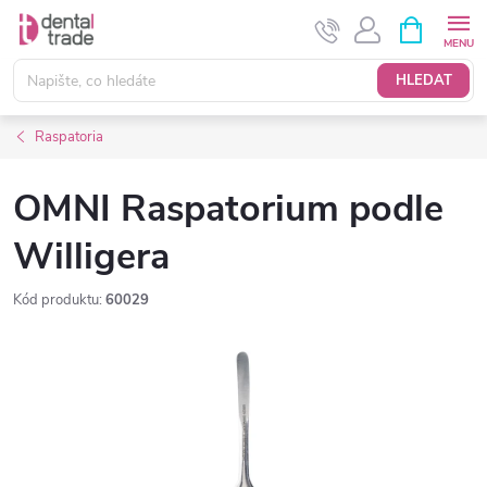
Přejít
NÁKUPNÍ
KOŠÍK
na
obsah
HLEDAT
Raspatoria
OMNI Raspatorium podle
Willigera
Kód produktu:
60029