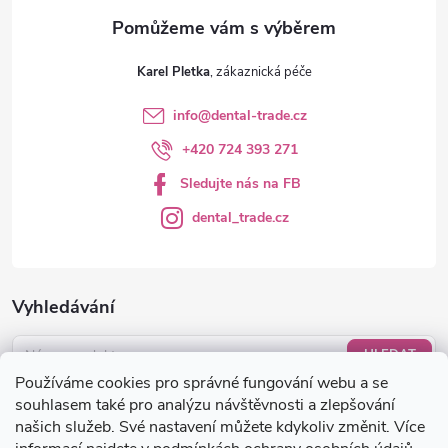
Karel Pletka
info
@
dental-trade.cz
+420 724 393 271
Sledujte nás na FB
dental_trade.cz
Vyhledávání
HLEDAT
Používáme cookies pro správné fungování webu a se
Nákupní košík
souhlasem také pro analýzu návštěvnosti a zlepšování
našich služeb. Své nastavení můžete kdykoliv změnit. Více