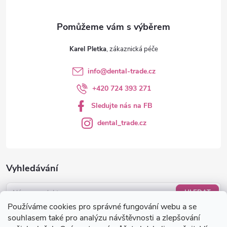
Karel Pletka
info
@
dental-trade.cz
+420 724 393 271
Sledujte nás na FB
dental_trade.cz
Vyhledávání
HLEDAT
Používáme cookies pro správné fungování webu a se
Nákupní košík
souhlasem také pro analýzu návštěvnosti a zlepšování