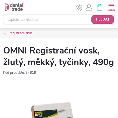
Přejít
NÁKUPNÍ
KOŠÍK
na
obsah
HLEDAT
Registrace skusu
OMNI Registrační vosk,
žlutý, měkký, tyčinky, 490g
Kód produktu:
54819