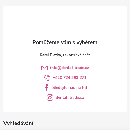
t
í
Karel Pletka
info
@
dental-trade.cz
+420 724 393 271
Sledujte nás na FB
dental_trade.cz
Vyhledávání