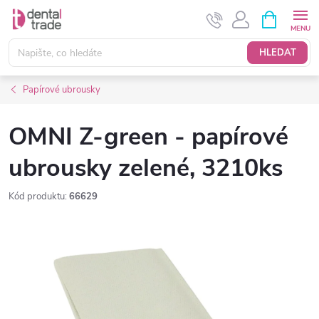
Přejít
NÁKUPNÍ
KOŠÍK
na
obsah
HLEDAT
Papírové ubrousky
OMNI Z-green - papírové
ubrousky zelené, 3210ks
Kód produktu:
66629