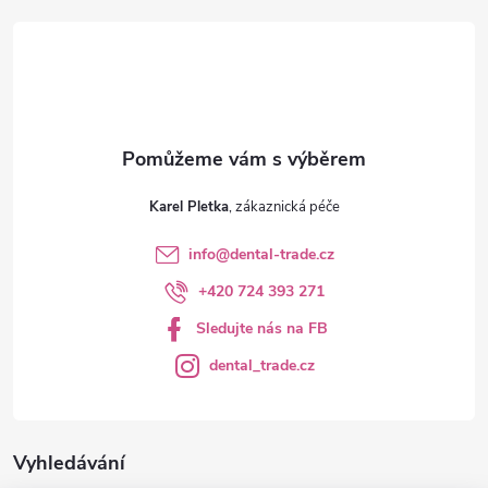
t
í
Karel Pletka
info
@
dental-trade.cz
+420 724 393 271
Sledujte nás na FB
dental_trade.cz
Vyhledávání