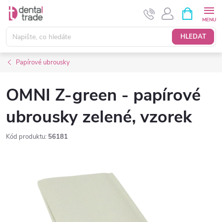
Přejít
NÁKUPNÍ
KOŠÍK
na
obsah
HLEDAT
Papírové ubrousky
OMNI Z-green - papírové
ubrousky zelené, vzorek
Kód produktu:
56181