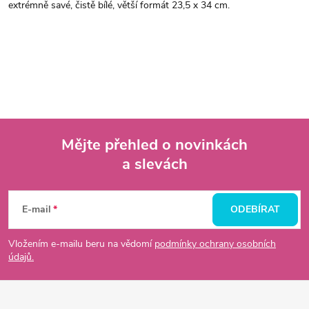
extrémně savé, čistě bílé, větší formát 23,5 x 34 cm.
Mějte přehled o novinkách
a slevách
Z
á
E-mail
ODEBÍRAT
p
Vložením e-mailu beru na vědomí
podmínky ochrany osobních
údajů.
a