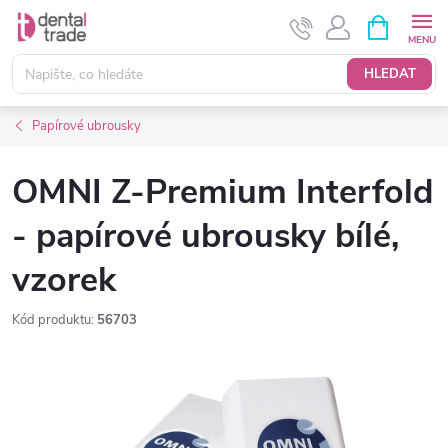
Přejít
NÁKUPNÍ
KOŠÍK
na
obsah
HLEDAT
Papírové ubrousky
OMNI Z-Premium Interfold
- papírové ubrousky bílé,
vzorek
Kód produktu:
56703