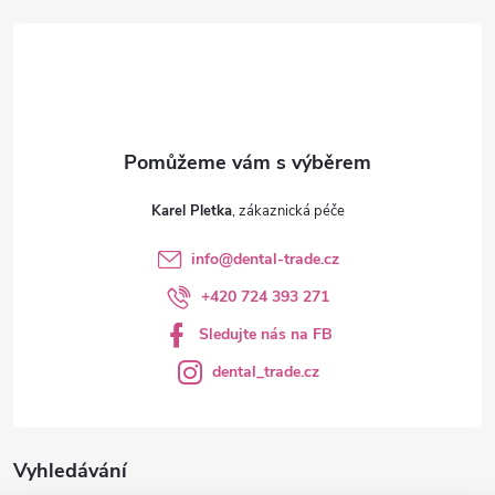
t
í
Karel Pletka
info
@
dental-trade.cz
+420 724 393 271
Sledujte nás na FB
dental_trade.cz
Vyhledávání