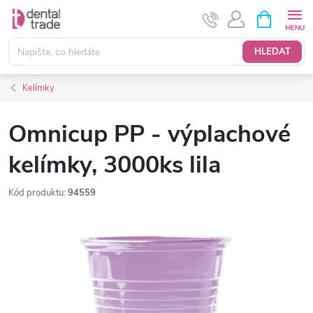
Přejít
NÁKUPNÍ
KOŠÍK
na
obsah
HLEDAT
Kelímky
Omnicup PP - výplachové
kelímky, 3000ks lila
Kód produktu:
94559