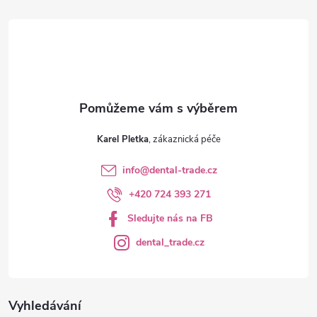
t
í
Karel Pletka
info
@
dental-trade.cz
+420 724 393 271
Sledujte nás na FB
dental_trade.cz
Vyhledávání