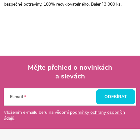
bezpečné potraviny, 100% recyklovatelného. Balení 3 000 ks.
Mějte přehled o novinkách
a slevách
Z
á
E-mail
ODEBÍRAT
p
Vložením e-mailu beru na vědomí
podmínky ochrany osobních
údajů.
a