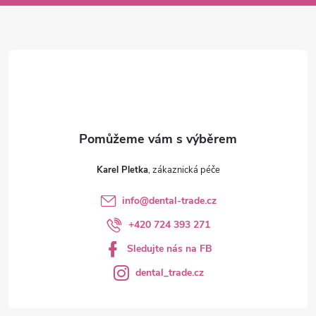
a
t
í
Karel Pletka
info
@
dental-trade.cz
+420 724 393 271
Sledujte nás na FB
dental_trade.cz