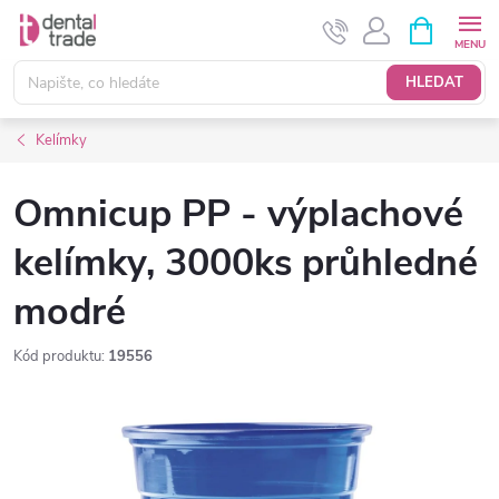
Přejít
NÁKUPNÍ
KOŠÍK
na
obsah
HLEDAT
Kelímky
Omnicup PP - výplachové
kelímky, 3000ks průhledné
modré
Kód produktu:
19556