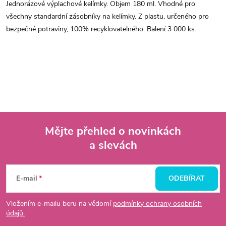
Jednorázové výplachové kelímky. Objem 180 ml. Vhodné pro
všechny standardní zásobníky na kelímky. Z plastu, určeného pro
bezpečné potraviny, 100% recyklovatelného. Balení 3 000 ks.
Mějte přehled o novinkách
a slevách
Z
á
E-mail
ODEBÍRAT
p
Vložením e-mailu beru na vědomí
podmínky ochrany osobních
údajů.