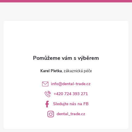
a
t
í
Karel Pletka
info
@
dental-trade.cz
+420 724 393 271
Sledujte nás na FB
dental_trade.cz