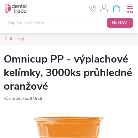
Přejít
NÁKUPNÍ
KOŠÍK
na
obsah
HLEDAT
Kelímky
Omnicup PP - výplachové
kelímky, 3000ks průhledné
oranžové
Kód produktu:
94558