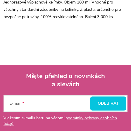
Jednorázové výplachové kelímky. Objem 180 ml. Vhodné pro
všechny standardní zásobníky na kelímky. Z plastu, určeného pro
bezpečné potraviny, 100% recyklovatelného. Balení 3 000 ks.
Mějte přehled o novinkách
a slevách
Z
á
E-mail
ODEBÍRAT
p
Vložením e-mailu beru na vědomí
podmínky ochrany osobních
údajů.