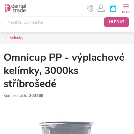
Přejít
NÁKUPNÍ
KOŠÍK
na
obsah
HLEDAT
Kelímky
Omnicup PP - výplachové
kelímky, 3000ks
stříbrošedé
Kód produktu:
203468