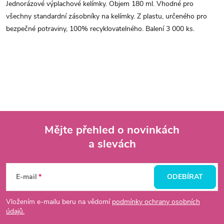
Jednorázové výplachové kelímky. Objem 180 ml. Vhodné pro
všechny standardní zásobníky na kelímky. Z plastu, určeného pro
bezpečné potraviny, 100% recyklovatelného. Balení 3 000 ks.
Mějte přehled o novinkách
a slevách
Z
á
E-mail
ODEBÍRAT
p
Vložením e-mailu beru na vědomí
podmínky ochrany osobních
údajů.