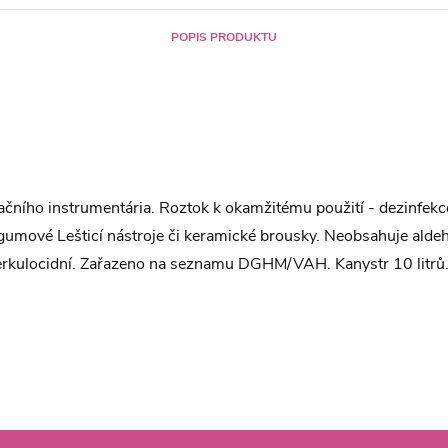
POPIS PRODUKTU
tačního instrumentária. Roztok k okamžitému použití - dezinfekc
gumové Lešticí nástroje či keramické brousky. Neobsahuje aldeh
berkulocidní. Zařazeno na seznamu DGHM/VAH. Kanystr 10 litrů