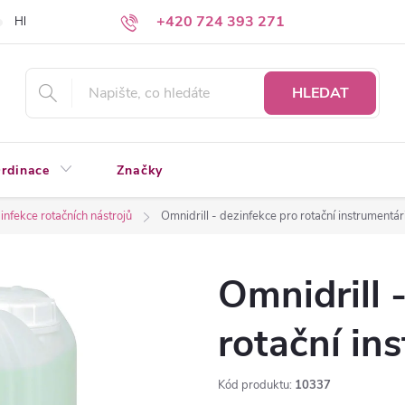
+420 724 393 271
Hledáte a nenacházíte?
Napište nám
HLEDAT
rdinace
Značky
infekce rotačních nástrojů
Omnidrill - dezinfekce pro rotační instrumentár
Omnidrill 
rotační in
Kód produktu:
10337