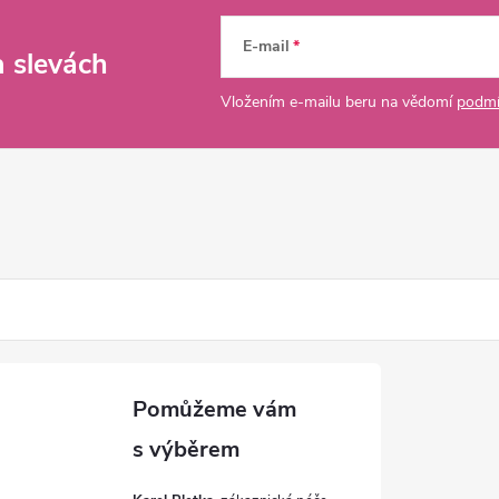
E-mail
a slevách
Vložením e-mailu beru na vědomí
podmí