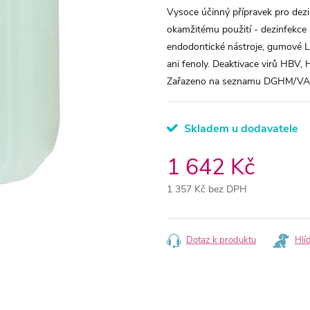
Vysoce účinný přípravek pro dezin
okamžitému použití - dezinfekce 
endodontické nástroje, gumové Le
ani fenoly. Deaktivace virů HBV, 
Zařazeno na seznamu DGHM/VAH. 
Skladem u dodavatele
1 642 Kč
1 357 Kč bez DPH
Měrná
cena:
Dotaz k produktu
Hlí