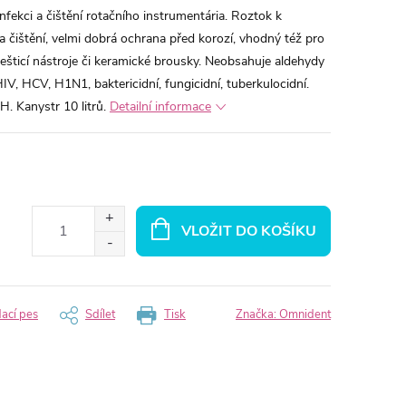
fekci a čištění rotačního instrumentária. Roztok k
a čištění, velmi dobrá ochrana před korozí, vhodný též pro
šticí nástroje či keramické brousky. Neobsahuje aldehydy
HIV, HCV, H1N1, baktericidní, fungicidní, tuberkulocidní.
Kanystr 10 litrů.
Detailní informace
VLOŽIT DO KOŠÍKU
dací pes
Sdílet
Tisk
Značka:
Omnident