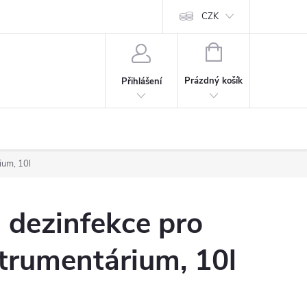
CZK
NÁKUPNÍ
KOŠÍK
Prázdný košík
Přihlášení
ium, 10l
- dezinfekce pro
strumentárium, 10l