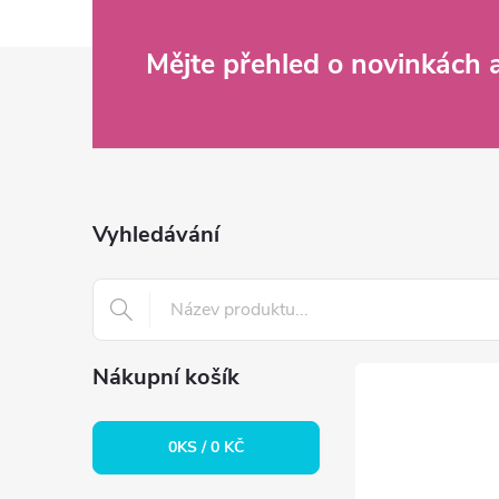
Z
Mějte přehled o novinkách
á
p
a
Vyhledávání
t
í
Nákupní košík
0
KS /
0 KČ