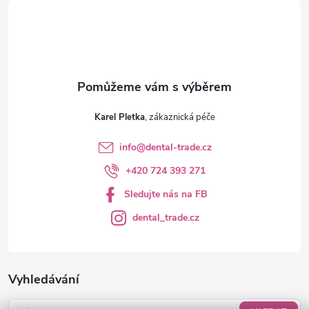
í
Karel Pletka
info
@
dental-trade.cz
+420 724 393 271
Sledujte nás na FB
dental_trade.cz
Vyhledávání