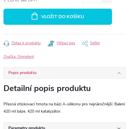
1 118 Kč bez DPH
Měrná
cena:
VLOŽIT DO KOŠÍKU
Dotaz k produktu
Hlídací pes
Sdílet
Značka:
Omnident
Popis produktu
Detailní popis produktu
Přesná otiskovací hmota na bázi A-silikonu pro nejnáročnější. Balení
420 ml báze, 420 ml katalyzátor.
Parametry produktu