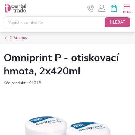
Přejít
NÁKUPNÍ
KOŠÍK
na
obsah
HLEDAT
C-silikony
Omniprint P - otiskovací
hmota, 2x420ml
Kód produktu:
91218