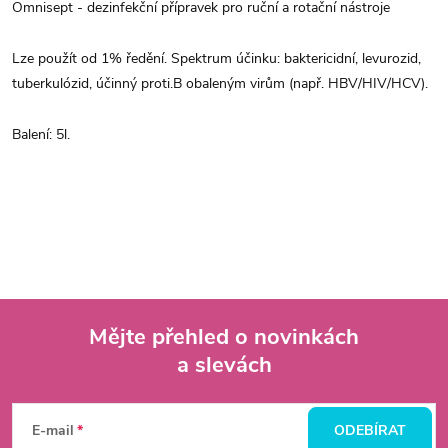
Omnisept - dezinfekční přípravek pro ruční a rotační nástroje
Lze použít od 1% ředění.
Spektrum účinku: baktericidní, levurozid,
tuberkulózid, účinný proti.B obaleným virům (např. HBV/HIV/HCV).
Balení: 5l.
Mějte přehled o novinkách
a slevách
Z
á
E-mail
ODEBÍRAT