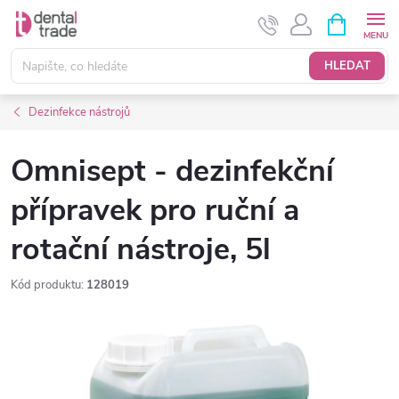
Přejít
NÁKUPNÍ
KOŠÍK
na
obsah
HLEDAT
Dezinfekce nástrojů
Omnisept - dezinfekční
přípravek pro ruční a
rotační nástroje, 5l
Kód produktu:
128019