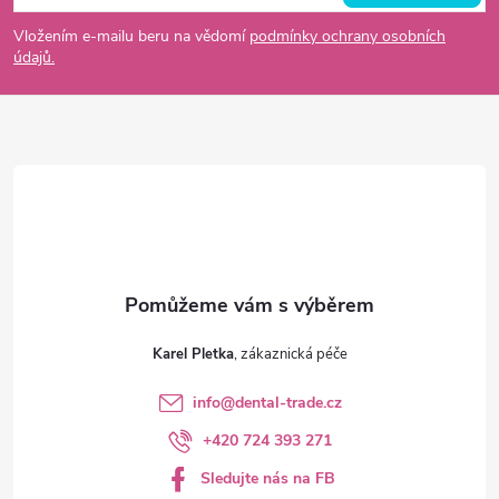
p
Vložením e-mailu beru na vědomí
podmínky ochrany osobních
údajů.
a
t
í
Karel Pletka
info
@
dental-trade.cz
+420 724 393 271
Sledujte nás na FB