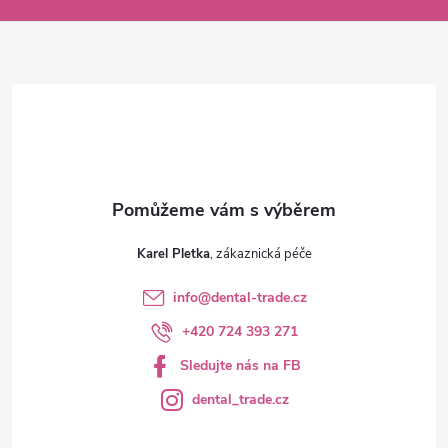
a
t
í
Karel Pletka
info
@
dental-trade.cz
+420 724 393 271
Sledujte nás na FB
dental_trade.cz