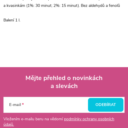
a kvasinkám (1%: 30 minut; 2%: 15 minut). Bez aldehydů a fenolů
Balení 1 l.
Mějte přehled o novinkách
a slevách
Z
á
E-mail
ODEBÍRAT
p
Vložením e-mailu beru na vědomí
podmínky ochrany osobních
údajů.