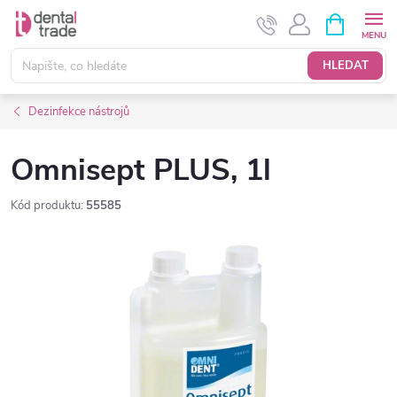
Přejít
NÁKUPNÍ
KOŠÍK
na
obsah
HLEDAT
Dezinfekce nástrojů
Omnisept PLUS, 1l
Kód produktu:
55585