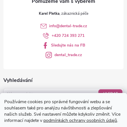
Karel Pletka
info
@
dental-trade.cz
+420 724 393 271
Sledujte nás na FB
dental_trade.cz
Vyhledávání
HLEDAT
Používáme cookies pro správné fungování webu a se
Nákupní košík
souhlasem také pro analýzu návštěvnosti a zlepšování
našich služeb. Své nastavení můžete kdykoliv změnit. Více
informací najdete v
podmínkách ochrany osobních údajů
.
0
KS /
0 KČ