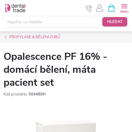
Přejít
NÁKUPNÍ
KOŠÍK
na
obsah
HLEDAT
PROFYLAXE & BĚLENÍ ZUBŮ
Opalescence PF 16% -
domácí bělení, máta
pacient set
Kód produktu:
504480H