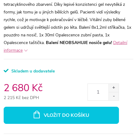
tetracyklinového zbarvení. Díky lepivé konzistenci gel nevytéká z
formy, jak tomu je u jiných bělících gelů. Pacienti vidí výsledky
rychle, což je motivuje k pokračování v léčbě. Vitální zuby bělené
gelem si udržují světlejší odstín po léta. Balení 8x1,2ml stříkačka, 1x
pouzdro na nosič, 1x 30ml Opalescence zubní pasta, 1x
Opalescence taštička.
Balení NEOBSAHUJE nosiče gelu!
Detailní
informace
Skladem u dodavatele
2 680 Kč
2 215 Kč bez DPH
Měrná
cena:
VLOŽIT DO KOŠÍKU