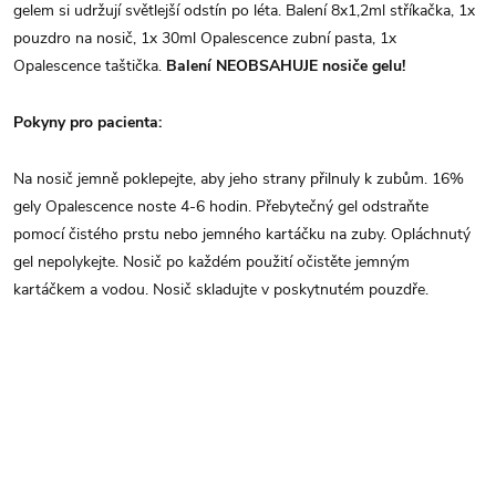
gelem si udržují světlejší odstín po léta. Balení 8x1,2ml stříkačka, 1x
pouzdro na nosič, 1x 30ml Opalescence zubní pasta, 1x
Opalescence taštička.
Balení NEOBSAHUJE nosiče gelu!
Pokyny pro pacienta:
Na nosič jemně poklepejte, aby jeho strany přilnuly k zubům. 16%
gely Opalescence noste 4-6 hodin. Přebytečný gel odstraňte
pomocí čistého prstu nebo jemného kartáčku na zuby. Opláchnutý
gel nepolykejte. Nosič po každém použití očistěte jemným
kartáčkem a vodou. Nosič skladujte v poskytnutém pouzdře.