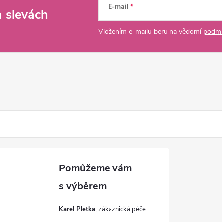
E-mail
a slevách
Vložením e-mailu beru na vědomí
podmí
Karel Pletka