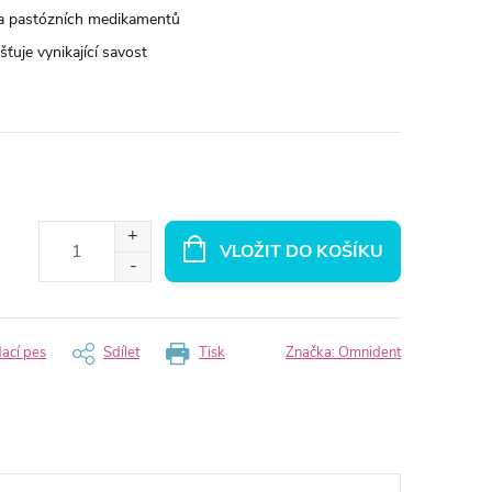
in a pastózních medikamentů
išťuje vynikající savost
VLOŽIT DO KOŠÍKU
dací pes
Sdílet
Tisk
Značka:
Omnident