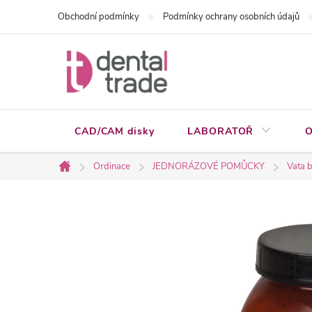
Přejít
Obchodní podmínky
Podmínky ochrany osobních údajů
na
obsah
CAD/CAM disky
LABORATOŘ
O
Ordinace
JEDNORÁZOVÉ POMŮCKY
Vata b
Domů