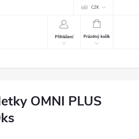
CZK
NÁKUPNÍ
KOŠÍK
Prázdný košík
Přihlášení
letky OMNI PLUS
ks