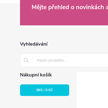
Z
Mějte přehled o novinkách
á
p
a
Vyhledávání
t
í
Nákupní košík
0
KS /
0 KČ