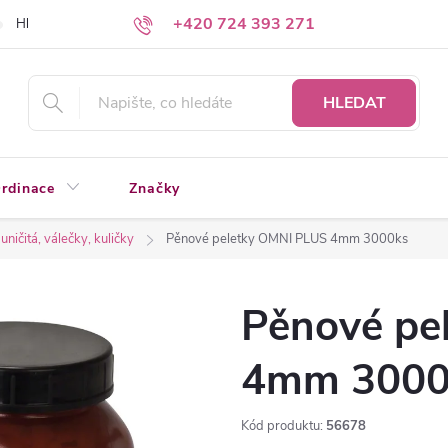
+420 724 393 271
Hledáte a nenacházíte?
Napište nám
HLEDAT
rdinace
Značky
uničitá, válečky, kuličky
Pěnové peletky OMNI PLUS 4mm 3000ks
Pěnové pe
4mm 3000
Kód produktu:
56678