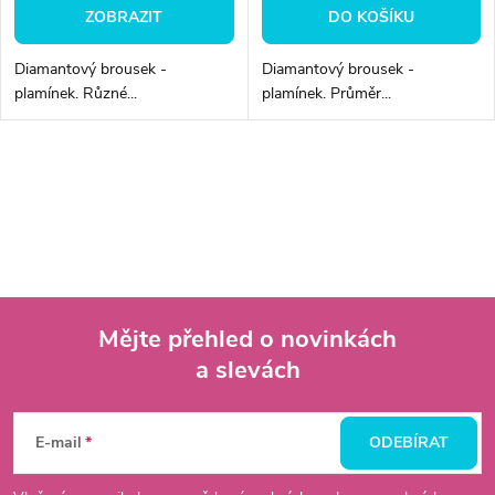
ZOBRAZIT
DO KOŠÍKU
Diamantový brousek -
Diamantový brousek -
plamínek. Různé...
plamínek. Průměr...
O
v
l
á
Mějte přehled o novinkách
d
a slevách
Z
a
á
c
E-mail
ODEBÍRAT