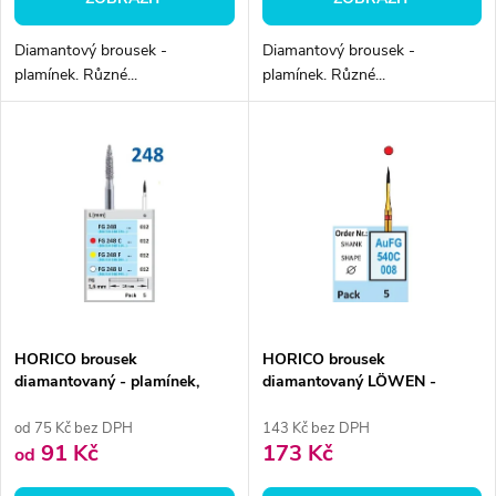
d
d
Diamantový brousek -
Diamantový brousek -
u
plamínek. Různé...
plamínek. Různé...
u
k
k
t
t
ů
ů
HORICO brousek
HORICO brousek
diamantovaný - plamínek,
diamantovaný LÖWEN -
FG248
plamínek, AUFG540, Ø 0,8
mm, zrnitost jemná
od 75 Kč bez DPH
143 Kč bez DPH
91 Kč
173 Kč
od