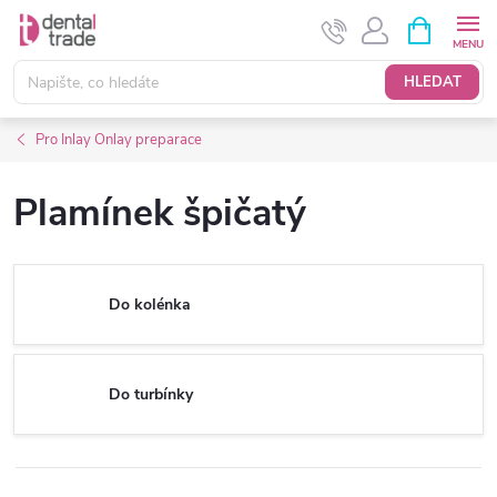
Přejít
NÁKUPNÍ
KOŠÍK
na
obsah
HLEDAT
Pro Inlay Onlay preparace
Plamínek špičatý
Do kolénka
Do turbínky