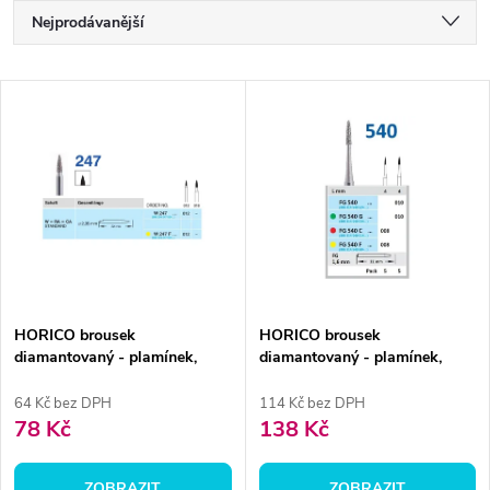
Ř
Nejprodávanější
a
Nejlevnější
V
Nejdražší
z
ý
Abecedně
e
p
n
i
í
s
p
HORICO brousek
HORICO brousek
diamantovaný - plamínek,
diamantovaný - plamínek,
p
W248
FG540
r
64 Kč bez DPH
114 Kč bez DPH
r
78 Kč
138 Kč
o
o
ZOBRAZIT
ZOBRAZIT