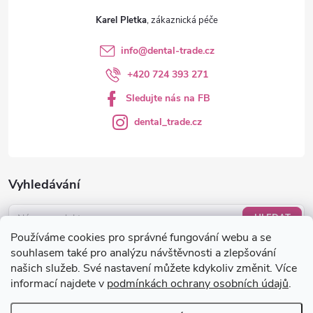
Karel Pletka
info
@
dental-trade.cz
+420 724 393 271
Sledujte nás na FB
dental_trade.cz
Vyhledávání
HLEDAT
Používáme cookies pro správné fungování webu a se
Nákupní košík
souhlasem také pro analýzu návštěvnosti a zlepšování
našich služeb. Své nastavení můžete kdykoliv změnit. Více
informací najdete v
podmínkách ochrany osobních údajů
.
0
KS /
0 KČ