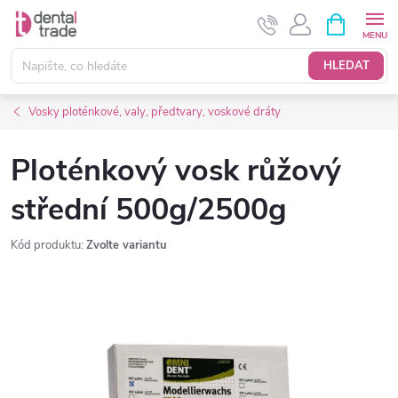
Přejít
NÁKUPNÍ
KOŠÍK
na
obsah
HLEDAT
Vosky ploténkové, valy, předtvary, voskové dráty
Ploténkový vosk růžový
střední 500g/2500g
Kód produktu:
Zvolte variantu