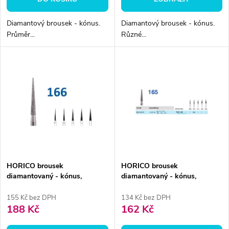
d
d
Diamantový brousek - kónus.
Diamantový brousek - kónus.
u
Průměr...
Různé...
u
k
k
t
t
ů
ů
HORICO brousek
HORICO brousek
diamantovaný - kónus,
diamantovaný - kónus,
FGS166, Ø 1,8mm
FGS165, Ø 1,2mm
155 Kč bez DPH
134 Kč bez DPH
188 Kč
162 Kč