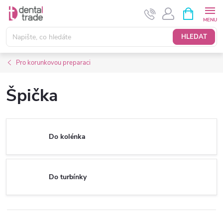
Přejít
NÁKUPNÍ
KOŠÍK
na
obsah
HLEDAT
Pro korunkovou preparaci
Špička
Do kolénka
Do turbínky