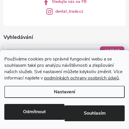
s
Sledujte nás na FB
u
dental_trade.cz
Vyhledávání
HLEDAT
Používáme cookies pro správné fungování webu a se
Nákupní košík
souhlasem také pro analýzu návštěvnosti a zlepšování
našich služeb. Své nastavení můžete kdykoliv změnit. Více
informací najdete v
podmínkách ochrany osobních údajů
.
0
KS /
0 KČ
Nastavení
Copyright 2026
dental-trade.cz
. Všechna práva vyhrazena.
Upravit
nastavení cookies
Odmítnout
Souhlasím
Vytvořil Shoptet