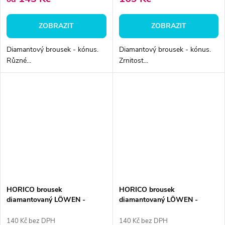
ZOBRAZIT
ZOBRAZIT
Diamantový brousek - kónus.
Diamantový brousek - kónus.
Různé...
Zrnitost...
HORICO brousek
HORICO brousek
diamantovaný LÖWEN -
diamantovaný LÖWEN -
kónus, AUFG166
kónus, AUFG165
140 Kč bez DPH
140 Kč bez DPH