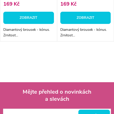
169 Kč
169 Kč
ZOBRAZIT
ZOBRAZIT
Diamantový brousek - kónus.
Diamantový brousek - kónus.
Zrnitost...
Zrnitost...
O
v
l
á
Mějte přehled o novinkách
d
a slevách
Z
a