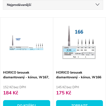
Ř
Nejprodávanější
a
Nejlevnější
V
Nejdražší
z
ý
Abecedně
e
p
n
i
í
s
p
HORICO brousek
HORICO brousek
diamantovaný - kónus, W167,
diamantovaný - kónus, W166
p
Ø 1,4mm
r
152 Kč bez DPH
145 Kč bez DPH
r
184 Kč
175 Kč
o
o
DO KOŠÍKU
ZOBRAZIT