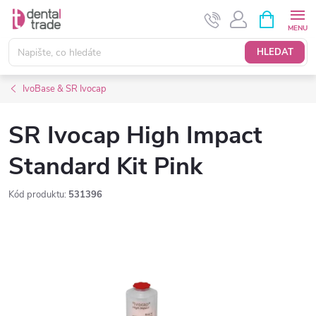
Přejít
NÁKUPNÍ
KOŠÍK
na
obsah
HLEDAT
IvoBase & SR Ivocap
SR Ivocap High Impact
Standard Kit Pink
Kód produktu:
531396