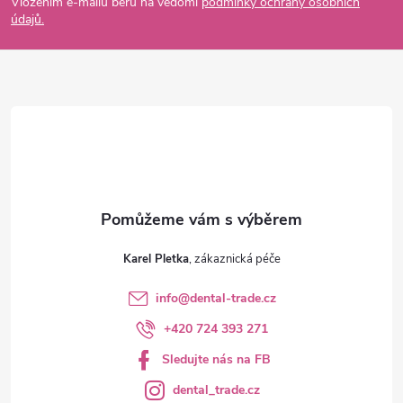
p
Vložením e-mailu beru na vědomí
podmínky ochrany osobních
údajů.
a
t
í
Karel Pletka
info
@
dental-trade.cz
+420 724 393 271
Sledujte nás na FB
dental_trade.cz