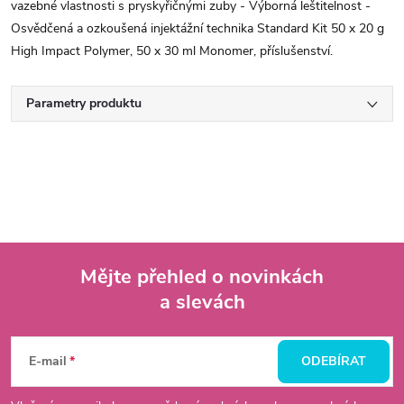
vazebné vlastnosti s pryskyřičnými zuby - Výborná leštitelnost -
Osvědčená a ozkoušená injektážní technika Standard Kit 50 x 20 g
High Impact Polymer, 50 x 30 ml Monomer, příslušenství.
Parametry produktu
Mějte přehled o novinkách
a slevách
Z
á
E-mail
ODEBÍRAT