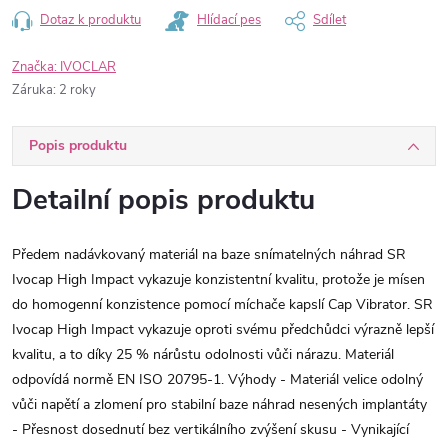
Dotaz k produktu
Hlídací pes
Sdílet
Značka:
IVOCLAR
Záruka
:
2 roky
Popis produktu
Detailní popis produktu
Předem nadávkovaný materiál na baze snímatelných náhrad SR
Ivocap High Impact vykazuje konzistentní kvalitu, protože je mísen
do homogenní konzistence pomocí míchače kapslí Cap Vibrator. SR
Ivocap High Impact vykazuje oproti svému předchůdci výrazně lepší
kvalitu, a to díky 25 % nárůstu odolnosti vůči nárazu. Materiál
odpovídá normě EN ISO 20795-1. Výhody - Materiál velice odolný
vůči napětí a zlomení pro stabilní baze náhrad nesených implantáty
- Přesnost dosednutí bez vertikálního zvýšení skusu - Vynikající