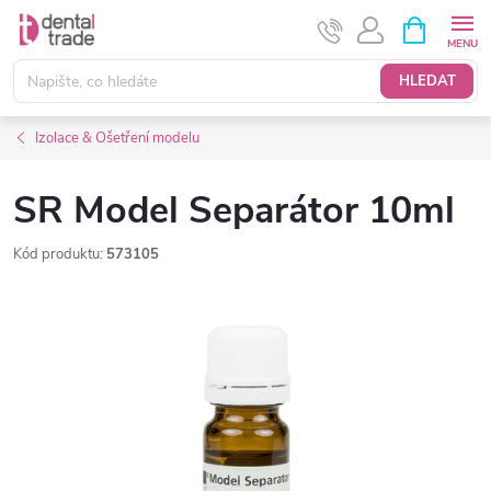
Přejít
NÁKUPNÍ
KOŠÍK
na
obsah
HLEDAT
Izolace & Ošetření modelu
SR Model Separátor 10ml
Kód produktu:
573105