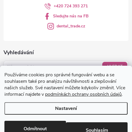
+420 724 393 271
Sledujte nás na FB
dental_trade.cz
Vyhledávání
HLEDAT
Používáme cookies pro správné fungování webu a se
Nákupní košík
souhlasem také pro analýzu návštěvnosti a zlepšování
našich služeb. Své nastavení můžete kdykoliv změnit. Více
informací najdete v
podmínkách ochrany osobních údajů
.
0
KS /
0 KČ
Nastavení
Copyright 2026
dental-trade.cz
. Všechna práva vyhrazena.
Upravit
nastavení cookies
Odmítnout
Souhlasím