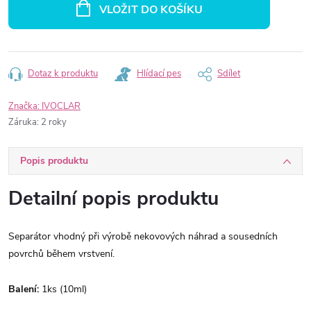
cena:
VLOŽIT DO KOŠÍKU
Dotaz k produktu
Hlídací pes
Sdílet
Značka:
IVOCLAR
Záruka
:
2 roky
Popis produktu
Detailní popis produktu
Separátor vhodný při výrobě nekovových náhrad a sousedních
povrchů během vrstvení.
Balení:
1ks (10ml)