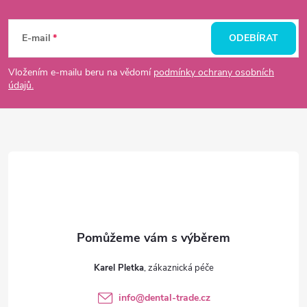
Z
á
E-mail
ODEBÍRAT
p
Vložením e-mailu beru na vědomí
podmínky ochrany osobních
údajů.
a
t
í
Karel Pletka
info
@
dental-trade.cz