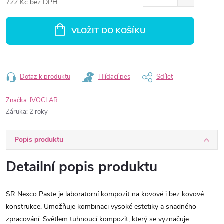
722 Kč bez DPH
Měrná
cena:
VLOŽIT DO KOŠÍKU
Dotaz k produktu
Hlídací pes
Sdílet
Značka:
IVOCLAR
Záruka
:
2 roky
Popis produktu
Detailní popis produktu
SR Nexco Paste je laboratorní kompozit na kovové i bez kovové
konstrukce.
U
možňuje kombinaci vysoké estetiky a snadného
zpracování.
Světlem tuhnoucí kompozit, který se vyznačuje