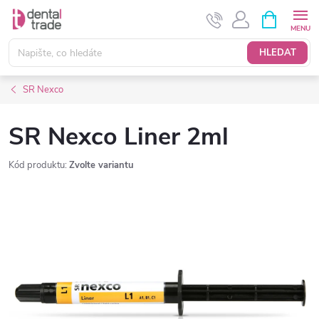
Přejít
NÁKUPNÍ
KOŠÍK
na
obsah
HLEDAT
SR Nexco
SR Nexco Liner 2ml
Kód produktu:
Zvolte variantu