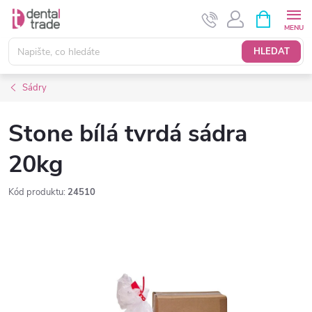
Přejít
NÁKUPNÍ
KOŠÍK
na
obsah
HLEDAT
Sádry
Stone bílá tvrdá sádra
20kg
Kód produktu:
24510