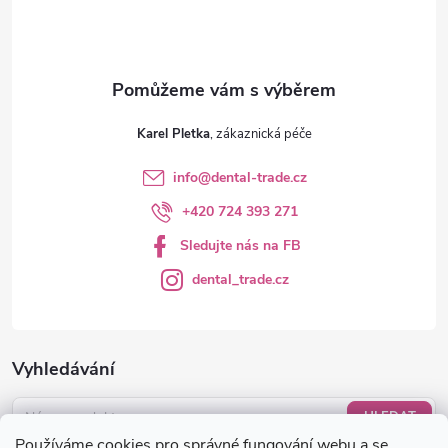
í
Karel Pletka
info
@
dental-trade.cz
+420 724 393 271
Sledujte nás na FB
dental_trade.cz
Vyhledávání
HLEDAT
Používáme cookies pro správné fungování webu a se