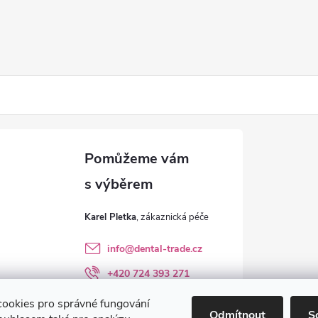
Karel Pletka
info
@
dental-trade.cz
+420 724 393 271
Sledujte nás na FB
ookies pro správné fungování
Odmítnout
S