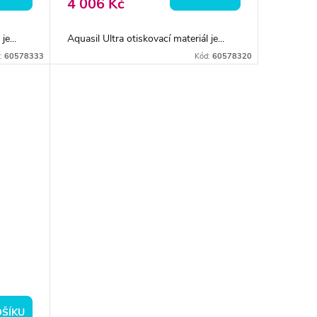
4 006 Kč
e...
Aquasil Ultra otiskovací materiál je...
:
60578333
Kód:
60578320
OŠÍKU