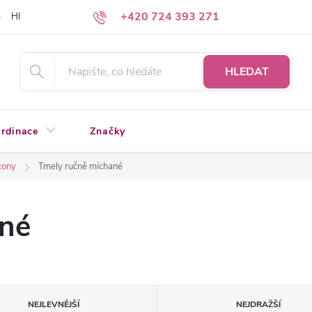
+420 724 393 271
Hledáte a nenacházíte?
Napište nám
HLEDAT
rdinace
Značky
kony
Tmely ručně míchané
ané
NEJLEVNĚJŠÍ
NEJDRAŽŠÍ