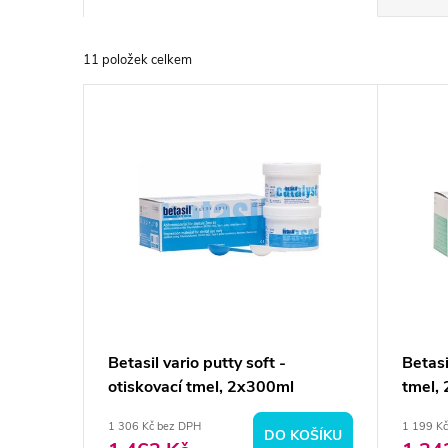
a
11
položek celkem
z
V
e
ý
n
p
í
i
p
s
r
p
Betasil vario putty soft -
Betasi
o
otiskovací tmel, 2x300ml
tmel,
r
d
1 306 Kč bez DPH
1 199 K
DO KOŠÍKU