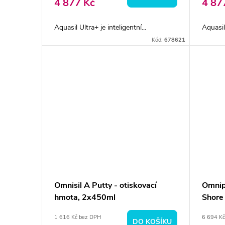
4 877 Kč
4 87
Aquasil Ultra+ je inteligentní...
Aquasil 
Kód:
678621
Omnisil A Putty - otiskovací
Omnipr
hmota, 2x450ml
Shore
1 616 Kč bez DPH
6 694 K
DO KOŠÍKU