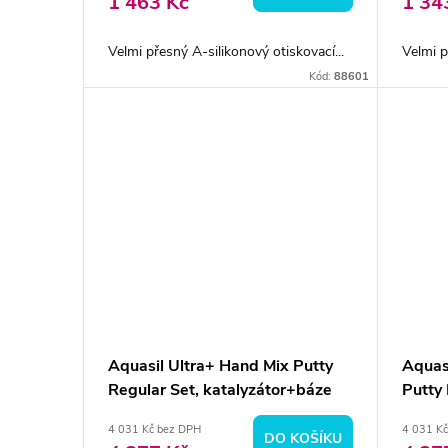
o
1 463 Kč
1 34
u
d
Velmi přesný A-silikonový otiskovací...
Velmi p
k
Kód:
88601
u
t
k
ů
t
ů
Aquasil Ultra+ Hand Mix Putty
Aquas
Regular Set, katalyzátor+báze
Putty 
4 031 Kč bez DPH
4 031 K
DO KOŠÍKU