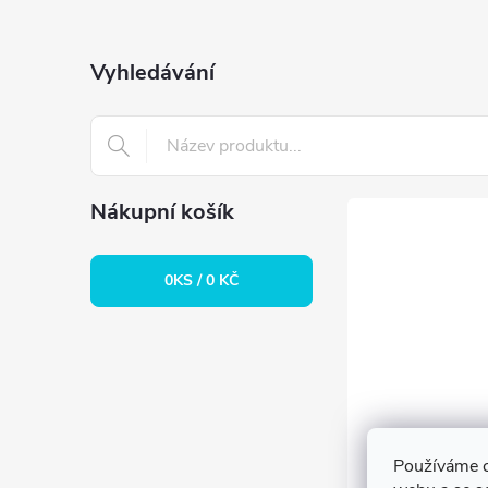
í
p
p
a
Vyhledávání
r
t
v
k
í
y
Nákupní košík
v
0
KS /
0 KČ
ý
p
i
s
Používáme c
u